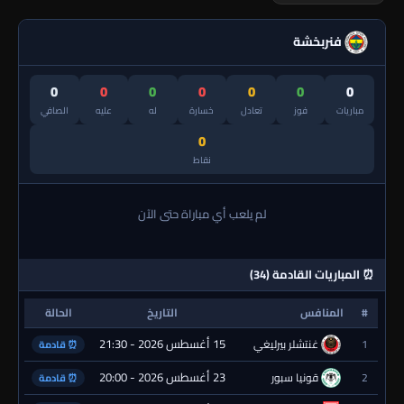
فنربخشة
0
0
0
0
0
0
0
مباريات
فوز
تعادل
خسارة
له
عليه
الصافي
0
نقاط
لم يلعب أي مباراة حتى الآن
⏰ المباريات القادمة (34)
#
المنافس
التاريخ
الحالة
15 أغسطس 2026 - 21:30
1
غنتشلر بيرليغي
⏰ قادمة
23 أغسطس 2026 - 20:00
2
قونيا سبور
⏰ قادمة