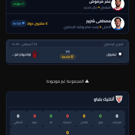
عمر مرموش
✅ مؤكد
تشيلسي
→
ريال مدريد
مصطفى شزبير
5 ملايين دولا
💬 إشاعة
الأهلي
→
وست هام يونايتد الإنجليزي
الدوري الإنجليزي
29 أغسطس - 14:30
VS
🛡
ليفربول
نوتنجهام فورست
⏰ قادمة
⚠️ المجموعة غير موجودة
أتلتيك بلباو
0
0
0
0
0
0
0
مباريات
فوز
تعادل
خسارة
له
عليه
الصافي
0