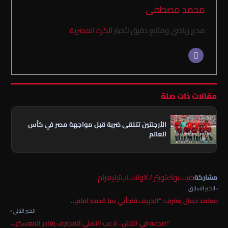
محمد مصطفى
محرر رياضي ومتابع دقيق لأخبار
الكرة المصرية
.
مقالات ذات صلة
الأرجنتين تتلقى ضربة قبل مواجهة مصر في كأس
العالم
فيسبوك
تويتر / X
واتساب
تيليغرام
مشاركة:
‹ الخبر السابق
معتمد جمال يعترف: "الحريف فاجأني بما قدمه امام…
الخبر التالي ›
"صدمة في التتش.. لاعب الأهلي المحترف يغادر المعسكر…