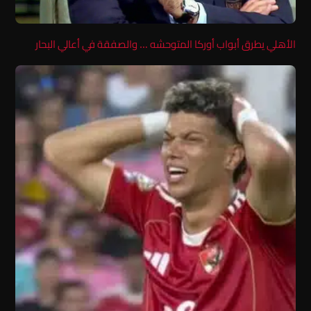
الأهلي يطرق أبواب أوركا المتوحشه … والصفقة في أعالي البحار