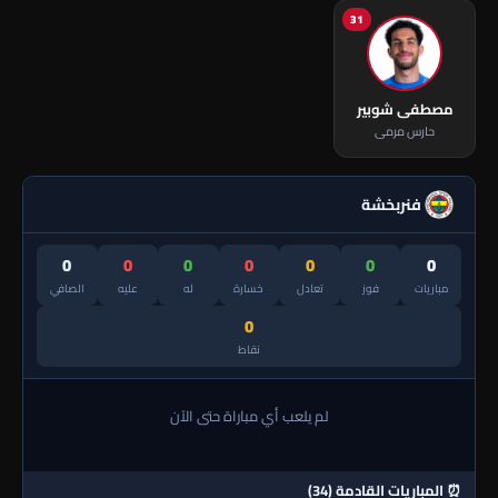
31
مصطفى شوبير
حارس مرمى
فنربخشة
0
0
0
0
0
0
0
مباريات
فوز
تعادل
خسارة
له
عليه
الصافي
0
نقاط
لم يلعب أي مباراة حتى الآن
⏰ المباريات القادمة (34)