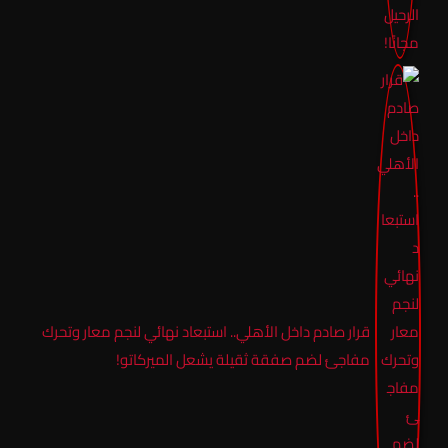
قرار صادم داخل الأهلي.. استبعاد نهائي لنجم معار وتحرك
مفاجئ لضم صفقة ثقيلة يشعل الميركاتو!