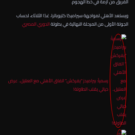
الفريق من أزمة في خط الهجوم.
ويستعد الأهلي لمواجهة سيراميكا كليوباترا، غدًا الثلاثاء، لحساب
الجولة الأولى من المرحلة النهائية في بطولة
الدوري المصري
رسمياً: بيراميدز “يفركش” اتفاق الأهلي مع العنتيل.. عرض
خيالي يقلب الطاولة!