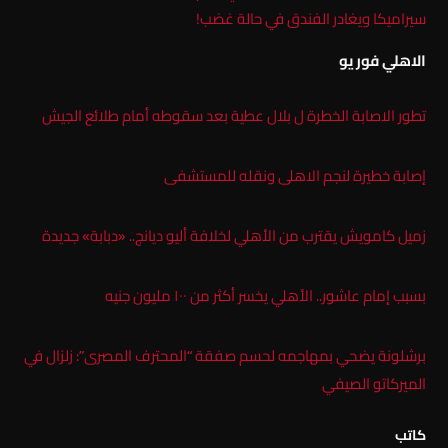
سيراميكا ويغادر الفندق في حالة غضب!
الاهلي فور يو
تطور الاصابة الخطرة ل بلال عطية بعد سقوطه أمام طلائع الجيش
إصابة خطيرة لنجم الاهلى ونقله للمستشفى
زميل كامويش يقترب من الأهلي لخلافة أليو ديانج.. «دبابة» جديدة
بسبب إمام عاشور.. الأهلي يخسر أكثر من ١٠٠ مليون جنيه
برشلونة يضحي بمهاجمه لحسم صفقة “المحترف المصرى”: زلزال في
الميركاتو الصيفي
كاتب