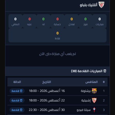
أتلتيك بلباو
0
0
0
0
0
0
0
مباريات
فوز
تعادل
خسارة
له
عليه
الصافي
0
نقاط
لم يلعب أي مباراة حتى الآن
⏰ المباريات القادمة (38)
#
المنافس
التاريخ
الحالة
16 أغسطس 2026 - 18:00
1
برشلونة
⏰ قادمة
22 أغسطس 2026 - 18:00
2
إشبيلية
⏰ قادمة
30 أغسطس 2026 - 22:30
3
سيلتا فيجو
⏰ قادمة