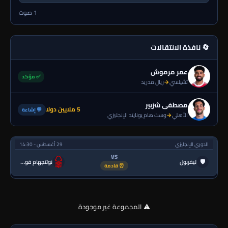
1 صوت
🔄 نافذة الانتقالات
عمر مرموش
✅ مؤكد
تشيلسي
→
ريال مدريد
مصطفى شزبير
5 ملايين دولا
💬 إشاعة
الأهلي
→
وست هام يونايتد الإنجليزي
الدوري الإنجليزي
29 أغسطس - 14:30
VS
🛡
ليفربول
نوتنجهام فورست
⏰ قادمة
⚠️ المجموعة غير موجودة