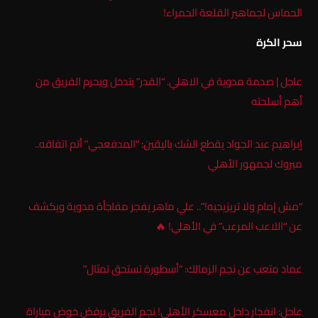
الحماس لجماهير القلعة الحمراء!
سحر الكرة
عاجل | صدمة مدوية في الاهلي. “القدر” يتدخل ويحرم الفريق من
أهم أسلحته
إبراهيم عبد الجواد يقطع الشك باليقين: “المدفعجي” أتم اتفاقه..
مبروك لجمهور الأهلي
“مش إمام ولا تريزيجيه!”.. علي ماهر يفجر مفاجأة مدوية ويكشف
عن “اللاعب المرعب” في الأهلي! 🔥
عماد متعب عن نجم الزمالك: “أسطورة تستحق تمثال”
عاجل: انفجار داخل معسكر الأهلي! نجم الفريق يرفض خوض مباراة