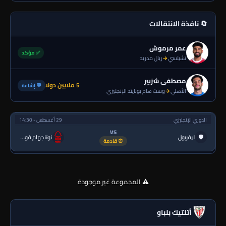
🔄 نافذة الانتقالات
عمر مرموش
✅ مؤكد
تشيلسي
→
ريال مدريد
مصطفى شزبير
5 ملايين دولا
💬 إشاعة
الأهلي
→
وست هام يونايتد الإنجليزي
الدوري الإنجليزي
29 أغسطس - 14:30
VS
🛡
ليفربول
نوتنجهام فورست
⏰ قادمة
⚠️ المجموعة غير موجودة
أتلتيك بلباو