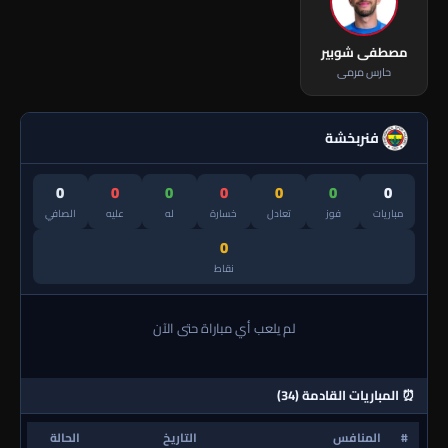
مصطفى شوبير
حارس مرمى
فنربخشة
0
0
0
0
0
0
0
مباريات
فوز
تعادل
خسارة
له
عليه
الصافي
0
نقاط
لم يلعب أي مباراة حتى الآن
⏰ المباريات القادمة (34)
#
المنافس
التاريخ
الحالة