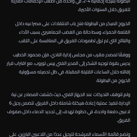
البطولة بنتيجة إجمالية 4-2، في واحدة من أصعب الإخفاقات القارية
للفريق خلال السنوات الأخيرة.
الخروج المبكر من البطولة فتح باب الانتقادات على مصراعيه داخل
القلعة الحمراء، وسط حالة من الغضب الجماهيري بسبب الأداء
والنتائج التي لم ترقَ لطموحات الفريق في المنافسة على اللقب.
ووفقًا لمصدر مقرب من مجلس إدارة النادي، فإن محمود الخطيب
يدرس بقوة توجيه الشكر إلى المدير الفني ييس توروب، مع اقتراب قرار
إقالته خلال الساعات القليلة المقبلة، في ظل تحميله مسؤولية
الخروج من البطولة.
ولم تتوقف التحركات عند الجهاز الفني، حيث كشفت المصادر عن نية
الإدارة تنفيذ عملية إعادة هيكلة شاملة داخل الفريق، تتضمن رحيل 6
لاعبين دفعة واحدة، في خطوة تهدف إلى تجديد الدماء داخل صفوف
الفريق.
وتضم قائمة الأسماء المرشحة للرحيل عددًا من اللاعبين البارزين، على