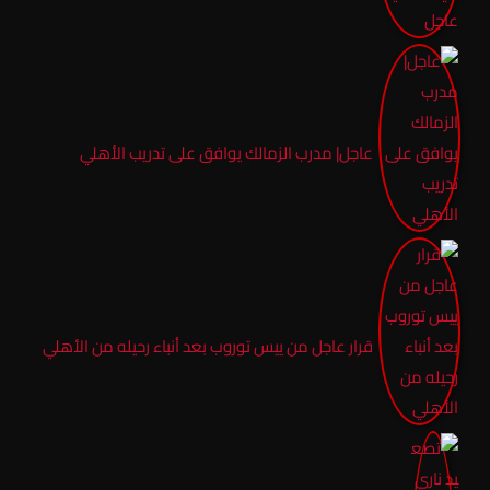
عاجل| مدرب الزمالك يوافق على تدريب الأهلي
قرار عاجل من ييس توروب بعد أنباء رحيله من الأهلي