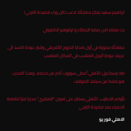
ابراهيم سعيد يفجّر مفاجأة: لاعب خائن وراء فضيحة الترجي!
بث مباشر الان مبارة الزمالك و اوتوهو الكنغولي
مفاجأة مدوية في أول ضحايا الخروج الأفريقي وقرار عودة الاسد الى
عرينه عودة الرجل المناسب قي المكان المناسب
طه إسماعيل: الأهلي أعطى سوروب أكبر من حجمه.. وهذا المدرب
هو فقط من سينقذ الموقف
بأوامر الخطيب.. الأهلي يستقر على تعيين “العبقري” مديرًا فنيًا للقلعة
الحمراء بعد فضيحة الترجي
الاهلي فور يو