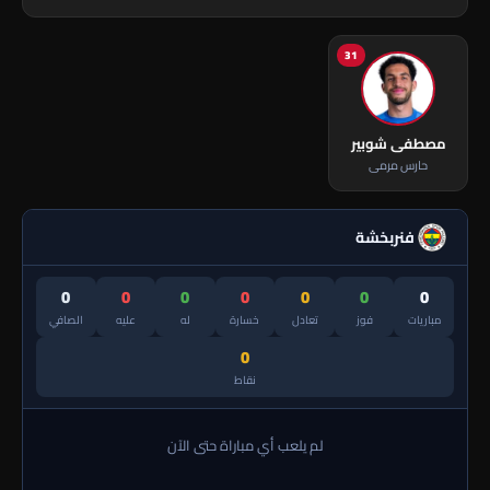
31
مصطفى شوبير
حارس مرمى
فنربخشة
0
0
0
0
0
0
0
مباريات
فوز
تعادل
خسارة
له
عليه
الصافي
0
نقاط
لم يلعب أي مباراة حتى الآن