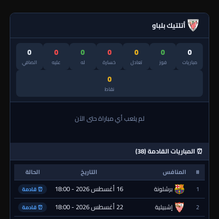
أتلتيك بلباو
0
0
0
0
0
0
0
مباريات
فوز
تعادل
خسارة
له
عليه
الصافي
0
نقاط
لم يلعب أي مباراة حتى الآن
⏰ المباريات القادمة (38)
#
المنافس
التاريخ
الحالة
16 أغسطس 2026 - 18:00
1
برشلونة
⏰ قادمة
22 أغسطس 2026 - 18:00
2
إشبيلية
⏰ قادمة