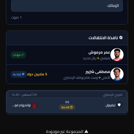
الزمالك
1 صوت
🔄 نافذة الانتقالات
عمر مرموش
✅ مؤكد
تشيلسي
→
ريال مدريد
مصطفى شزبير
5 ملايين دولا
💬 إشاعة
الأهلي
→
وست هام يونايتد الإنجليزي
الدوري الإنجليزي
29 أغسطس - 14:30
VS
🛡
ليفربول
نوتنجهام فورست
⏰ قادمة
⚠️ المجموعة غير موجودة