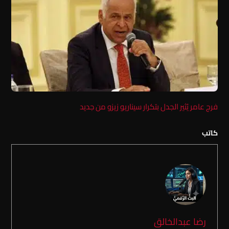
فرج عامر يُثير الجدل بتكرار سيناريو زيزو من جديد
كاتب
رضا عبدالخالق