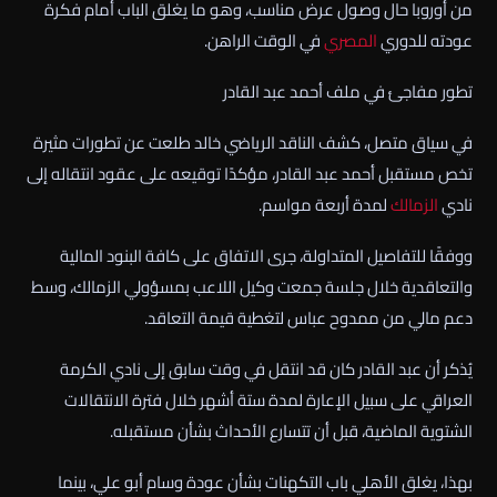
من أوروبا حال وصول عرض مناسب، وهو ما يغلق الباب أمام فكرة
عودته للدوري
المصري
في الوقت الراهن.
تطور مفاجئ في ملف أحمد عبد القادر
في سياق متصل، كشف الناقد الرياضي خالد طلعت عن تطورات مثيرة
تخص مستقبل أحمد عبد القادر، مؤكدًا توقيعه على عقود انتقاله إلى
نادي
الزمالك
لمدة أربعة مواسم.
ووفقًا للتفاصيل المتداولة، جرى الاتفاق على كافة البنود المالية
والتعاقدية خلال جلسة جمعت وكيل اللاعب بمسؤولي الزمالك، وسط
دعم مالي من ممدوح عباس لتغطية قيمة التعاقد.
يُذكر أن عبد القادر كان قد انتقل في وقت سابق إلى نادي الكرمة
العراقي على سبيل الإعارة لمدة ستة أشهر خلال فترة الانتقالات
الشتوية الماضية، قبل أن تتسارع الأحداث بشأن مستقبله.
بهذا، يغلق الأهلي باب التكهنات بشأن عودة وسام أبو علي، بينما