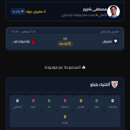
مصطفى شزبير
5 ملايين دولا
💬 إشاعة
الأهلي
→
وست هام يونايتد الإنجليزي
الدوري الإنجليزي
29 أغسطس - 14:30
VS
🛡
ليفربول
نوتنجهام فورست
⏰ قادمة
⚠️ المجموعة غير موجودة
أتلتيك بلباو
0
0
0
0
0
0
0
مباريات
فوز
تعادل
خسارة
له
عليه
الصافي
0
نقاط