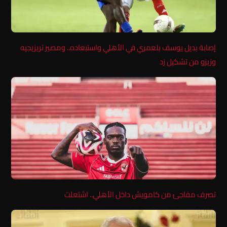
إصابة بديل يوسف بلعمري في الأهلي واستبعاده.. ومصير تريزيجيه
وزيزو من تشكيل زد
تصرف مفاجئ من كامويش داخل الأهلي.. اشتعلت