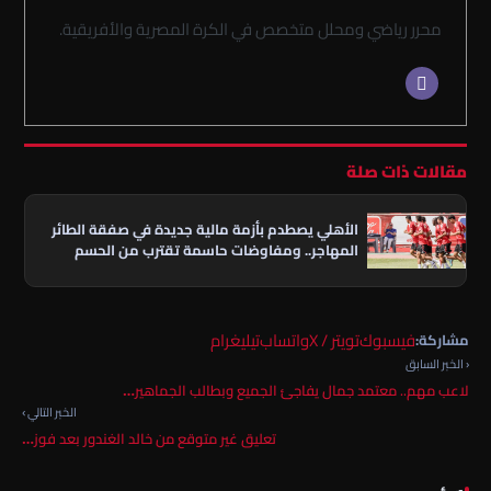
محرر رياضي ومحلل متخصص في الكرة المصرية والأفريقية.
مقالات ذات صلة
الأهلي يصطدم بأزمة مالية جديدة في صفقة الطائر
المهاجر.. ومفاوضات حاسمة تقترب من الحسم
فيسبوك
تويتر / X
واتساب
تيليغرام
مشاركة:
‹ الخبر السابق
لاعب مهم.. معتمد جمال يفاجئ الجميع وبطالب الجماهير…
الخبر التالي ›
تعليق غير متوقع من خالد الغندور بعد فوز…