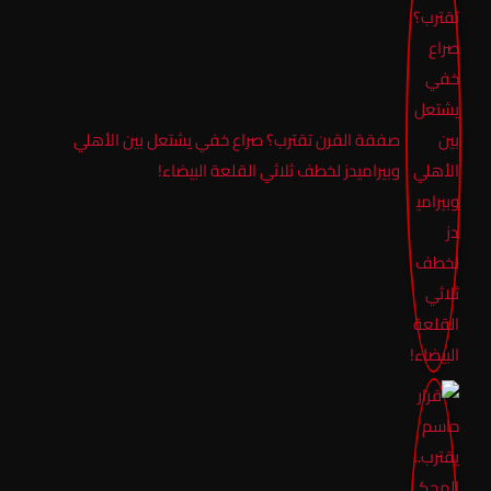
صفقة القرن تقترب؟ صراع خفي يشتعل بين الأهلي
وبيراميدز لخطف ثلاثي القلعة البيضاء!