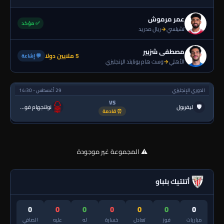
عمر مرموش
✅ مؤكد
تشيلسي
→
ريال مدريد
مصطفى شزبير
5 ملايين دولا
💬 إشاعة
الأهلي
→
وست هام يونايتد الإنجليزي
الدوري الإنجليزي
29 أغسطس - 14:30
VS
🛡
ليفربول
نوتنجهام فورست
⏰ قادمة
⚠️ المجموعة غير موجودة
أتلتيك بلباو
0
0
0
0
0
0
0
مباريات
فوز
تعادل
خسارة
له
عليه
الصافي