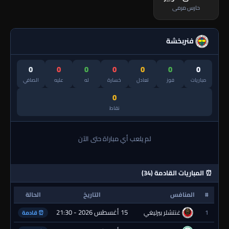
حارس مرمى
فنربخشة
0
0
0
0
0
0
0
مباريات
فوز
تعادل
خسارة
له
عليه
الصافي
0
نقاط
لم يلعب أي مباراة حتى الآن
⏰ المباريات القادمة (34)
#
المنافس
التاريخ
الحالة
15 أغسطس 2026 - 21:30
1
غنتشلر بيرليغي
⏰ قادمة