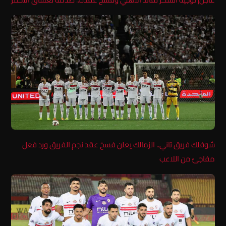
شوفلك فريق تاني.. الزمالك يعلن فسخ عقد نجم الفريق ورد فعل
مفاجئ من اللاعب