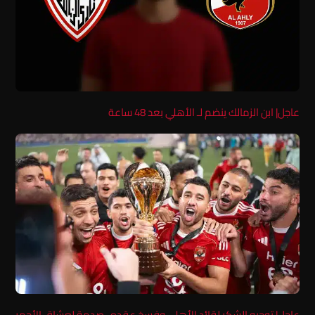
عاجل| ابن الزمالك ينضم لـ الأهلي بعد 48 ساعة
عاجل| توجيه الشكر لقائد الأهلي وفسخ عقده.. صدمة لعشاق الأحمر