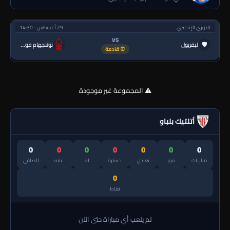
الدوري الإنجليزي
29 أغسطس - 14:30
VS
🛡
ليفربول
نوتنجهام فورست
⏰ قادمة
⚠️ المجموعة غير موجودة
أتلتيك بلباو
0
0
0
0
0
0
0
مباريات
فوز
تعادل
خسارة
له
عليه
الصافي
0
نقاط
لم يلعب أي مباراة حتى الآن