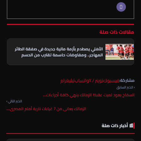
مقالات ذات صلة
الأهلي يصطدم بأزمة مالية جديدة في صفقة الطائر
المهاجر.. ومفاوضات حاسمة تقترب من الحسم
فيسبوك
تويتر / X
واتساب
تيليغرام
مشاركة:
‹ الخبر السابق
السفاح يعود لميت عقبة! الزمالك ينهي كافة أجراءات…
الخبر التالي ›
الزمالك يعانى من 7 غيابات نارية أمام المصرى…
📰 أخبار ذات صلة