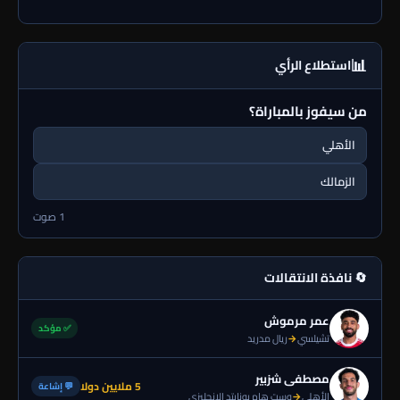
📊
استطلاع الرأي
من سيفوز بالمباراة؟
الأهلي
الزمالك
1 صوت
🔄 نافذة الانتقالات
عمر مرموش
✅ مؤكد
تشيلسي
→
ريال مدريد
مصطفى شزبير
5 ملايين دولا
💬 إشاعة
الأهلي
→
وست هام يونايتد الإنجليزي