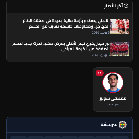
🕐 آخر الأخبار
الأهلي يصطدم بأزمة مالية جديدة في صفقة الطائر
المهاجر.. ومفاوضات حاسمة تقترب من الحسم
6 يوليو، 2026
بيراميدز يغري نجم الأهلي بعرض ضخم.. تحرك جديد لحسم
الصفقة من الكرمة العراقي
6 يوليو، 2026
31
مصطفى شوبير
حارس مرمى
فنربخشة