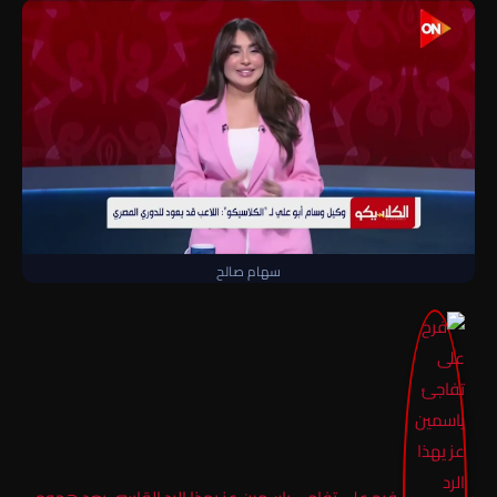
سهام صالح