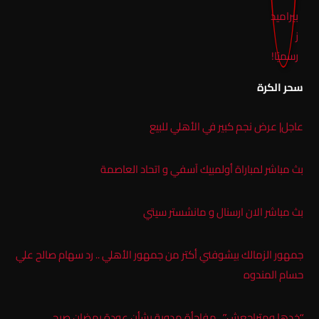
سحر الكرة
عاجل| عرض نجم كبير في الأهلي للبيع
بث مباشر لمباراة أولمبيك آسفي و اتحاد العاصمة
بث مباشر الان ارسنال و مانشستر سيتي
جمهور الزمالك بيشوفني أكتر من جمهور الأهلي .. رد سهام صالح علي
حسام المندوه
“خدها ومتراجعش”.. مفاجأة مدوية بشأن عودة رمضان صبحي