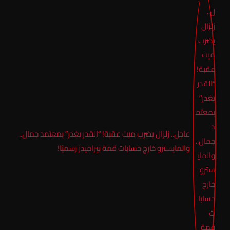
عاجل.. زلزال يضرب ميت عقبة! “القدر يغدر” بمعتمد جمال..
والمايسترو خارج حسابات قمة بيراميدز رسميًا!