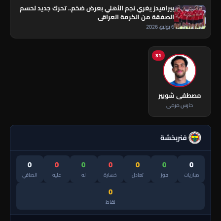
بيراميدز يغري نجم الأهلي بعرض ضخم.. تحرك جديد لحسم
الصفقة من الكرمة العراقي
6 يوليو، 2026
31
مصطفى شوبير
حارس مرمى
فنربخشة
0
0
0
0
0
0
0
مباريات
فوز
تعادل
خسارة
له
عليه
الصافي
0
نقاط