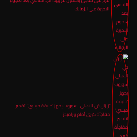
فرح على تفاجئ ياسمين عز يهذا الرد القاسي بعد هجوم
الاخيرة على الزمالك
“زلزال في الاهلي.. سوروب يجهز ‘خليفة ميسي’ لتفجير
مفاجأة كبرى أمام بيراميدز