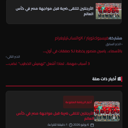
الأرجنتين تتلقى ضربة قبل مواجهة مصر في كأس
العالم
فيسبوك
تويتر / X
واتساب
تيليغرام
مشاركة:
‹ الخبر السابق
بالأسماء.. ياسين منصور يخطط لـ5 صفقات في أول…
الخبر التالي ›
3 أسباب مهمة.. لماذا أشعل "تهميش الخطيب" غضب…
📰 أخبار ذات صلة
أخبار الرياضة المتنوعة
الأرجنتين تتلقى ضربة قبل مواجهة مصر في كأس
العالم
6 يوليو 2026
1 دقيقة للقراءة