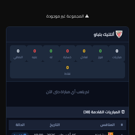
⚠️ المجموعة غير موجودة
أتلتيك بلباو
0
0
0
0
0
0
0
مباريات
فوز
تعادل
خسارة
له
عليه
الصافي
0
نقاط
لم يلعب أي مباراة حتى الآن
⏰ المباريات القادمة (38)
#
المنافس
التاريخ
الحالة