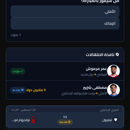
من سيفوز بالمباراة؟
الأهلي
الزمالك
1 صوت
🔄 نافذة الانتقالات
عمر مرموش
✅ مؤكد
تشيلسي
→
ريال مدريد
مصطفى شزبير
5 ملايين دولا
💬 إشاعة
الأهلي
→
وست هام يونايتد الإنجليزي
الدوري الإنجليزي
29 أغسطس - 14:30
VS
🛡
ليفربول
نوتنجهام فورست
⏰ قادمة