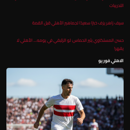
التدريبات
سيف زاهر يزف خبرًا سعيدًا لجماهير الأهلي قبل القمة
حسن المستكاوي يثير الحماس: لو الزئبقي في يومه… الأهلي لا
يقهر!
الاهلي فور يو