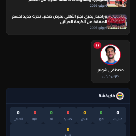
6 يوليو، 2026
بيراميدز يغري نجم الأهلي بعرض ضخم.. تحرك جديد لحسم
الصفقة من الكرمة العراقي
6 يوليو، 2026
31
مصطفى شوبير
حارس مرمى
فنربخشة
0
0
0
0
0
0
0
مباريات
فوز
تعادل
خسارة
له
عليه
الصافي
0
نقاط