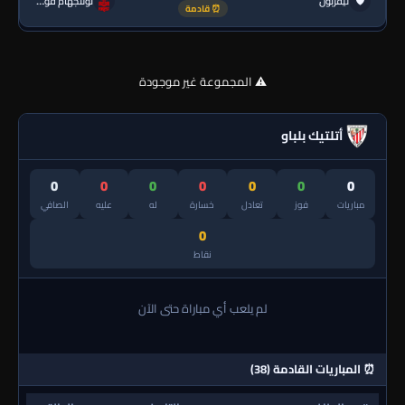
🛡
ليفربول
نوتنجهام فورست
⏰ قادمة
⚠️ المجموعة غير موجودة
أتلتيك بلباو
0
0
0
0
0
0
0
مباريات
فوز
تعادل
خسارة
له
عليه
الصافي
0
نقاط
لم يلعب أي مباراة حتى الآن
⏰ المباريات القادمة (38)