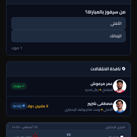
من سيفوز بالمباراة؟
الأهلي
الزمالك
1 صوت
🔄 نافذة الانتقالات
عمر مرموش
✅ مؤكد
تشيلسي
→
ريال مدريد
مصطفى شزبير
5 ملايين دولا
💬 إشاعة
الأهلي
→
وست هام يونايتد الإنجليزي
الدوري الإنجليزي
29 أغسطس - 14:30
VS