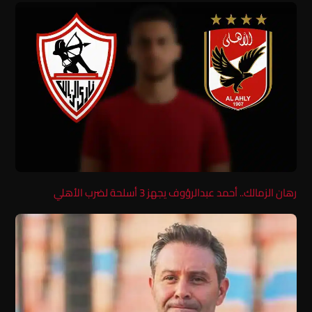
رهان الزمالك.. أحمد عبدالرؤوف يجهز 3 أسلحة لضرب الأهلي