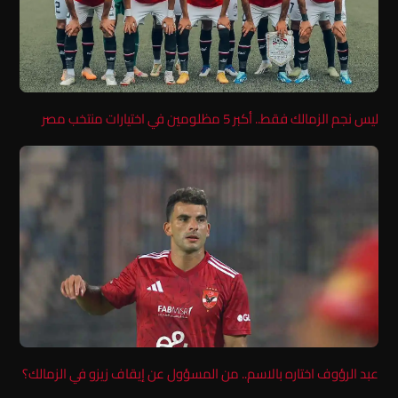
ليس نجم الزمالك فقط.. أكبر 5 مظلومين في اختيارات منتخب مصر
عبد الرؤوف اختاره بالاسم.. من المسؤول عن إيقاف زيزو في الزمالك؟