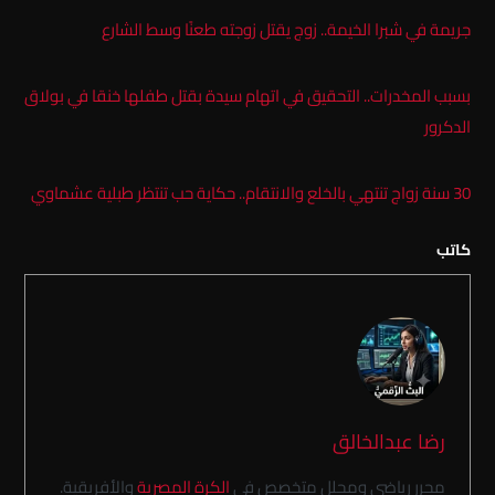
جريمة في شبرا الخيمة.. زوج يقتل زوجته طعنًا وسط الشارع
بسبب المخدرات.. التحقيق في اتهام سيدة بقتل طفلها خنقا في بولاق
الدكرور
30 سنة زواج تنتهي بالخلع والانتقام.. حكاية حب تنتظر طبلية عشماوي
كاتب
رضا عبدالخالق
محرر رياضي ومحلل متخصص في
الكرة المصرية
والأفريقية.