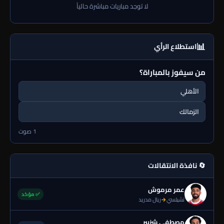
لا توجد مباريات مباشرة حالياً
📊
استطلاع الرأي
من سيفوز بالمباراة؟
الأهلي
الزمالك
1 صوت
🔄 نافذة الانتقالات
عمر مرموش
✅ مؤكد
تشيلسي
→
ريال مدريد
مصطفى شزبير