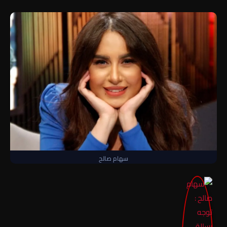
سهام صالح