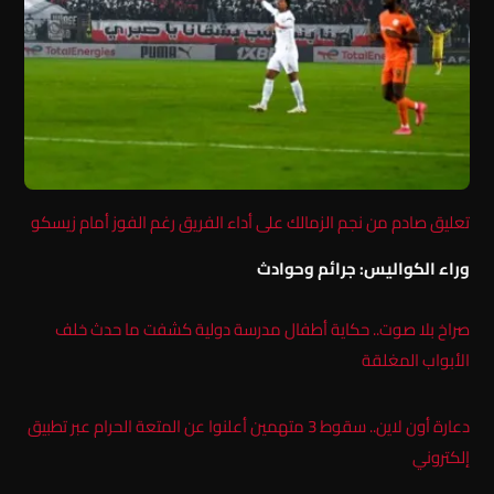
تعليق صادم من نجم الزمالك على أداء الفريق رغم الفوز أمام زيسكو
وراء الكواليس: جرائم وحوادث
صراخ بلا صوت.. حكاية أطفال مدرسة دولية كشفت ما حدث خلف
الأبواب المغلقة
دعارة أون لاين.. سقوط 3 متهمين أعلنوا عن المتعة الحرام عبر تطبيق
إلكتروني