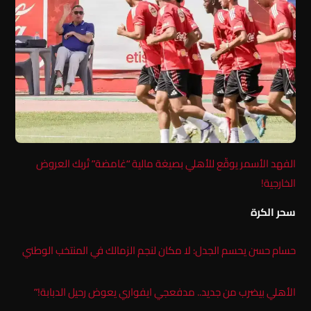
الفهد الأسمر يوقّع للأهلي بصيغة مالية “غامضة” تُربك العروض
الخارجية!
سحر الكرة
حسام حسن يحسم الجدل: لا مكان لنجم الزمالك في المنتخب الوطني
الأهلي بيضرب من جديد.. مدفعجي ايفواري يعوض رحيل الدبابة!”