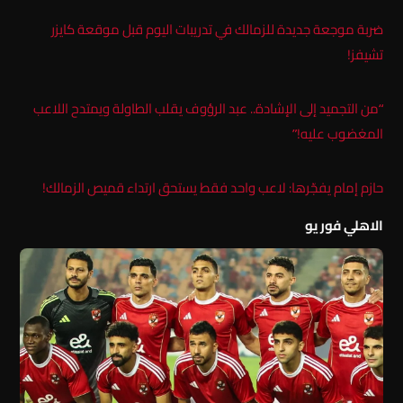
ضربة موجعة جديدة للزمالك في تدريبات اليوم قبل موقعة كايزر
تشيفز!
“من التجميد إلى الإشادة.. عبد الرؤوف يقلب الطاولة ويمتدح اللاعب
المغضوب عليه!”
حازم إمام يفجّرها: لاعب واحد فقط يستحق ارتداء قميص الزمالك!
الاهلي فور يو