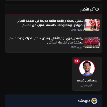
🕐 آخر الأخبار
الأهلي يصطدم بأزمة مالية جديدة في صفقة الطائر
المهاجر.. ومفاوضات حاسمة تقترب من الحسم
6 يوليو، 2026
بيراميدز يغري نجم الأهلي بعرض ضخم.. تحرك جديد لحسم
الصفقة من الكرمة العراقي
6 يوليو، 2026
31
مصطفى شوبير
حارس مرمى
فنربخشة