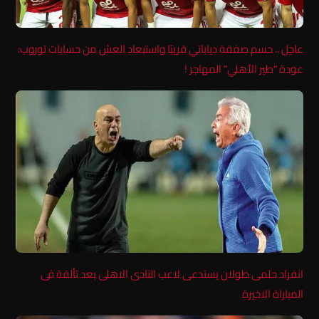
عاجل .. حسم صفقة دياباتي قريبًا واستبعاد العش من حسابات توروب:
عودة “طير الأهلي” المهاجر !
انفراد حلمى طولان يستدعى لاعب النادى الاهلى بعد تألقة فى
المباراة الاخيرة