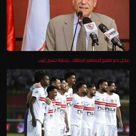
عاجل :خبر مفرح لجماهير الزمالك…برعاية حسين لبيب