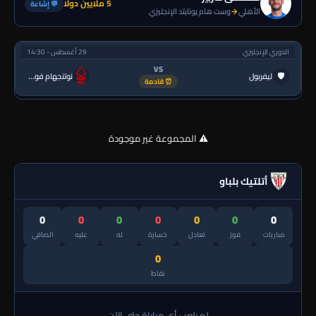
5 ملايين دولا
💬 إشاعة
الأهلي
→
وست هام يونايتد الإنجليزي
الدوري الإنجليزي
29 أغسطس - 14:30
VS
🛡
ليفربول
نوتنجهام فورست
⏰ قادمة
⚠️ المجموعة غير موجودة
أتلتيك بلباو
0
0
0
0
0
0
0
مباريات
فوز
تعادل
خسارة
له
عليه
الصافي
0
نقاط
لم يلعب أي مباراة حتى الآن