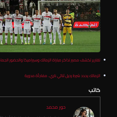
تقارير تكشف مصير تذاكر مباراة الزمالك وسيراميكا والحضور الجما
الزمالك يحدد شرط رحيل ثنائي ناري.. مفاجأة مدوية
كاتب
حور محمد