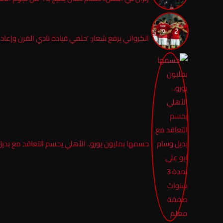
الكرواتي يرفع شعار: ‘حلمي قيادة نادي القرن وإعادة 
حسمها بمليون يورو.. الأهلي يحسم التعاقد مع بديل وسام ابو عل