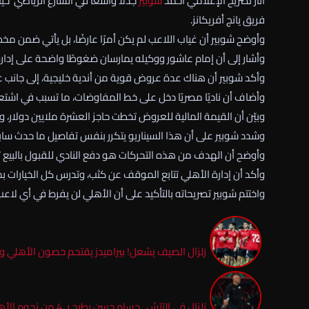
أثار تصريح الإعلامي أحمد
شوبير
جدلًا واسعًا في الشارع الرياضي ح
فريق يانج أفريكانز.
وأوضح شوبير أن غياب اللاعب لم يكن أمرًا عارضًا، بل يأتي ضمن مخط
وأشار إلى أن إمام عاشور ووكيله يمارسان ضغوطًا واضحة على إدا
وأكد شوبير أن هناك عدة عروض قوية من أندية خليجية، إلى جانب 
وأضاف أن ناديًا مصريًا دخل على خط المفاوضات، ما تسبب في اشتع
وبيّن أن القيمة المالية للعروض تخطت حاجز العشرة ملايين دولار، و
وشدد شوبير على أن هذا السيناريو يتكرر بنفس تفاصيل ما حدث سابق
وأوضح أن الهدف من هذه التحركات هو دفع النادي للقبول بالبيع 
وأكد أن إدارة الأهلي تتابع الموقف عن كثب، وتدرس كل الخيارات ب
واختتم شوبير تصريحاته بالتأكيد على أن الأهلي لن يفرط في أي لاعب 
زلزال الصيف يشعل! بيراميدز يقتحم حصون الأهلي وي
زلزال في التتش.. حسام حسن يطيح بـ 4 من نجوم الأهلي خارج قائمة المونديال “بالأسماء