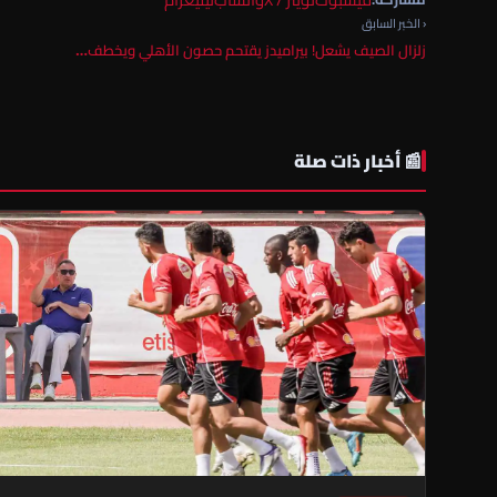
‹ الخبر السابق
زلزال الصيف يشعل! بيراميدز يقتحم حصون الأهلي ويخطف…
📰 أخبار ذات صلة