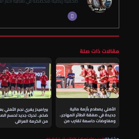
صحفية رياضية متخصصة في تغطية أخبار الأن
مقالات ذات صلة
الأهلي يصطدم بأزمة مالية
بيراميدز يغري نجم الأهلي ب
جديدة في صفقة الطائر المهاجر..
ضخم.. تحرك جديد لحسم الص
ومفاوضات حاسمة تقترب من
من الكرمة العراقي
الحسم
فيسبوك
تويتر / X
واتساب
تيليغرام
مشاركة: