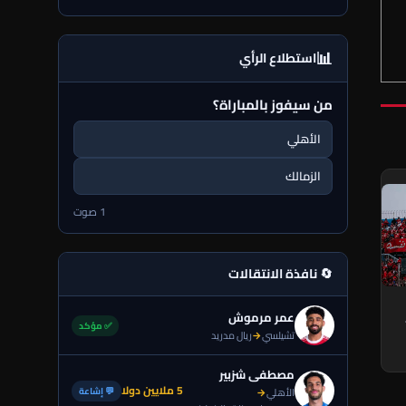
📊
استطلاع الرأي
من سيفوز بالمباراة؟
الأهلي
الزمالك
1 صوت
🔄 نافذة الانتقالات
عمر مرموش
✅ مؤكد
تشيلسي
→
ريال مدريد
مصطفى شزبير
5 ملايين دولا
💬 إشاعة
الأهلي
→