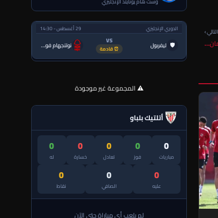
وست هام يونايتد الإنجليزي
الدوري الإنجليزي
29 أغسطس - 14:30
لتالي ›
VS
🛡
ليفربول
نوتنجهام فورست
⏰ قادمة
⚠️ المجموعة غير موجودة
أتلتيك بلباو
0
0
0
0
0
مباريات
فوز
تعادل
خسارة
له
0
0
0
عليه
الصافي
نقاط
لم يلعب أي مباراة حتى الآن