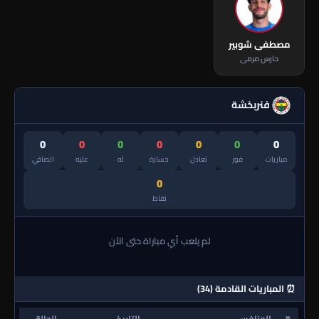
مصطفى شوبير
حارس مرمى
فنربخشة
0
0
0
0
0
0
0
مباريات
فوز
تعادل
خسارة
له
عليه
الصافي
0
نقاط
لم يلعب أي مباراة حتى الآن
⏰ المباريات القادمة (34)
#
المنافس
التاريخ
الحالة