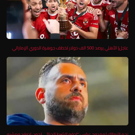
عاجل| الأهلي يرصد 500 الف دولار لخطف جوهرة الدوري الإماراتي
نجم الزمالك لممدوح عباس: “ادفع الشرط الجزائي لچون إدوارد ومشيه