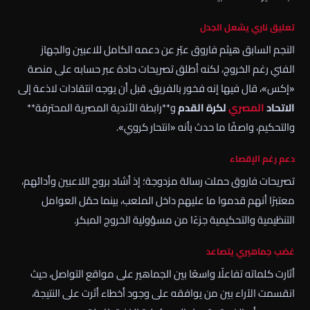
تعليق ناري يشعل الجدل
النجم السابق هيثم فاروق عبّر عن دعمه الكامل للاعبين والجهاز
الفني رغم الخروج، لكنه أطلق تصريحات حادة عبر حسابه على منصة
«إكس»، قال فيها إنه فخور بالفريق، قبل أن يوجه انتقادات لاذعة إلى
الاتحاد
المصري
لكرة القدم
و**
رابطة الأندية المصرية المحترفة
**
والتحكيم، واصفًا ما حدث بأنه «انتحار كروي».
دعم رغم الإقصاء
تصريحات فاروق حملت رسالة مزدوجة؛ إذ أشاد بروح اللاعبين وأدائهم،
معتبرًا أنهم قدموا ما عليهم داخل الملعب، بينما حمّل العوامل
التنظيمية والتحكيمية جزءًا من مسؤولية الخروج المبكر.
غضب جماهيري يتصاعد
أثارت كلماته تفاعلًا واسعًا بين الجماهير على مواقع التواصل، حيث
انقسمت الآراء بين من يوافقه على وجود أخطاء أثرت على النتيجة،