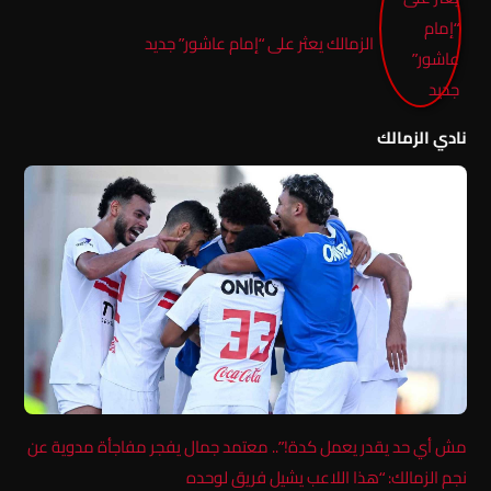
الزمالك يعثر على “إمام عاشور” جديد
نادي الزمالك
مش أي حد يقدر يعمل كدة!”.. معتمد جمال يفجر مفاجأة مدوية عن
نجم الزمالك: “هذا اللاعب يشيل فريق لوحده