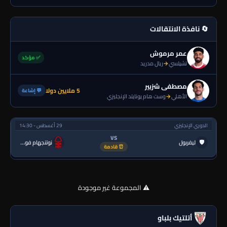
🔄 نافذة الانتقالات
عمر مرموش
✅ مؤكد
تشيلسي
→
ريال مدريد
مصطفى شزبير
5 ملايين دولا
💬 إشاعة
الأهلي
→
وست هام يونايتد الإنجليزي
الدوري الإنجليزي
29 أغسطس - 14:30
VS
🛡
ليفربول
نوتنجهام فورست
⏰ قادمة
⚠️ المجموعة غير موجودة
أتلتيك بلباو