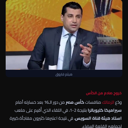
هيثم فاروق
خروج صادم من الكأس
ودّع
الزمالك
منافسات
كأس مصر
من دور الـ16 بعد خسارته أمام
سيراميكا كليوباترا
بنتيجة 2-1، في اللقاء الذي أُقيم على ملعب
استاد هيئة قناة السويس
، في نتيجة اعتبرها كثيرون مفاجأة كبيرة
لجماهير القلعة البيضاء.