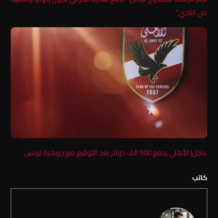
من النادي”
عاجل| الأهلي يدفع 500 الف دولار بعد التوقيع مع جوهرة تونس
كاتب