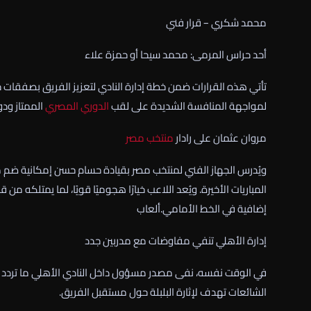
محمد شكري – قرار فني
أحد حراس المرمى: محمد سيحا أو حمزة علاء
تأتي هذه القرارات ضمن خطة إدارة النادي لتعزيز الفريق بصفقات جد
لمواجهة المنافسة الشديدة على لقب
الدوري المصري
الممتاز ودو
مروان عثمان على رادار
منتخب مصر
ويُدرس الجهاز الفني لمنتخب مصر بقيادة حسام حسن إمكانية ضم 
المباريات الأخيرة. ويُعد اللاعب خيارًا هجوميًا قويًا، لما يمتلكه
إضافية في الخط الأمامي.ألعاب
إدارة الأهلي تنفي مفاوضات مع مدربين جدد
في الوقت نفسه، نفى مصدر مسؤول داخل النادي الأهلي ما تردد ح
الشائعات تهدف لإثارة البلبلة حول مستقبل الفريق.