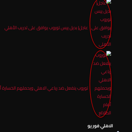
عاجل| بديل ييس توروب يوافق على تدريب الأهلي
توروب ينفعل ضد رباعي الاهلي ويحملهم الخسارة أم
الاهلي فور يو