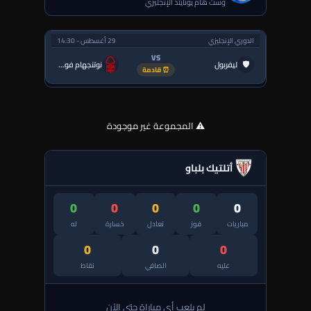
وست هام يونايتد الإنجليزي
الدوري الإنجليزي
29 أغسطس - 14:30
VS
🛡
ليفربول
نوتنجهام فورست
⏰ قادمة
⚠️ المجموعة غير موجودة
أتلتيك بلباو
0
0
0
0
0
مباريات
فوز
تعادل
خسارة
له
0
0
0
عليه
الصافي
نقاط
لم يلعب أي مباراة حتى الآن