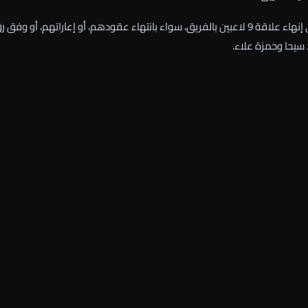
وبحسب مصادر مقربة من النادي، يضع توروب اللمسات الأخيرة على إنهاء علاقة 9 لاعبين بالفريق، سواء بانتهاء عقودهم، أو إعاراتهم، أو وف
سيحا وحمزة علاء.