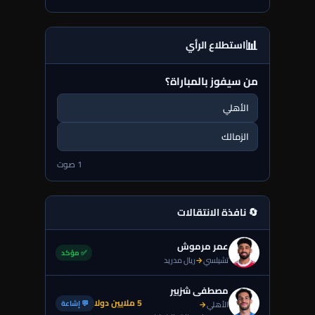
📊
استطلاع الرأي
من سيفوز بالمباراة؟
الأهلي
الزمالك
1 صوت
🔄 نافذة الانتقالات
عمر مرموش
✅ مؤكد
تشيلسي
→
ريال مدريد
مصطفى شزبير
5 ملايين دولا
💬 إشاعة
الأهلي
→