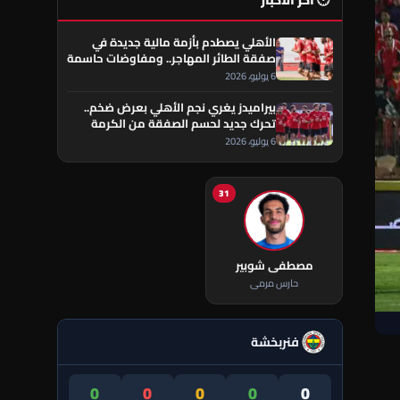
🕐 آخر الأخبار
الأهلي يصطدم بأزمة مالية جديدة في
صفقة الطائر المهاجر.. ومفاوضات حاسمة
تقترب من الحسم
6 يوليو، 2026
بيراميدز يغري نجم الأهلي بعرض ضخم..
تحرك جديد لحسم الصفقة من الكرمة
العراقي
6 يوليو، 2026
31
مصطفى شوبير
حارس مرمى
فنربخشة
0
0
0
0
0