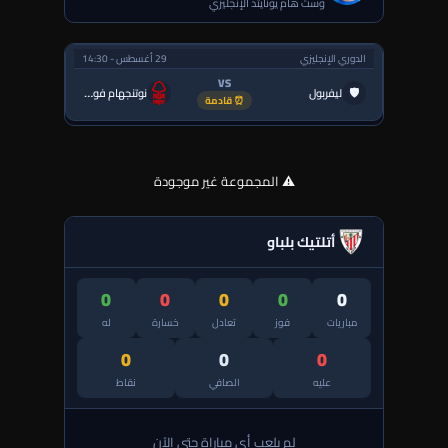
وست هام يونايتد الإنجليزي
الدوري الإنجليزي
29 أغسطس - 14:30
VS
🛡
ليفربول
نوتنجهام فورست
⏰ قادمة
⚠️ المجموعة غير موجودة
أتلتيك بلباو
0
0
0
0
0
مباريات
فوز
تعادل
خسارة
له
0
0
0
عليه
الصافي
نقاط
لم يلعب أي مباراة حتى الآن