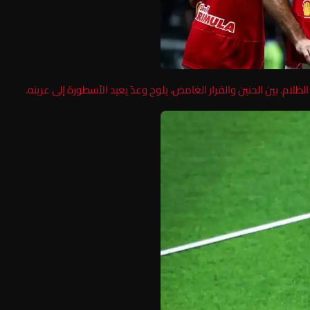
لظلام. بين الحنين والقرار الغامض، يلوح وعدٌ يعيد الأسطورة إلى عرينه.