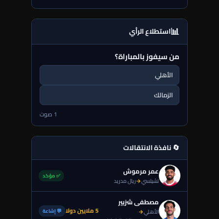
📊
استطلاع الرأي
من سيفوز بالمباراة؟
الأهلي
الزمالك
1 صوت
🔄 نافذة الانتقالات
عمر مرموش
✅ مؤكد
تشيلسي
→
ريال مدريد
مصطفى شزبير
5 ملايين دولا
💬 إشاعة
الأهلي
→