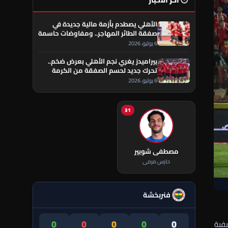
🕐 آخر الأخبار
الأهلي يصطدم بأزمة مالية جديدة في
صفقة الطائر المهاجر.. ومفاوضات حاسمة
تقترب من الحسم
6 يوليو، 2026
بيراميدز يغري نجم الأهلي بعرض ضخم..
تحرك جديد لحسم الصفقة من الكرمة
العراقي
6 يوليو، 2026
31
مصطفى شوبير
حارس مرمى
فنربخشة
0
0
0
0
0
يفية