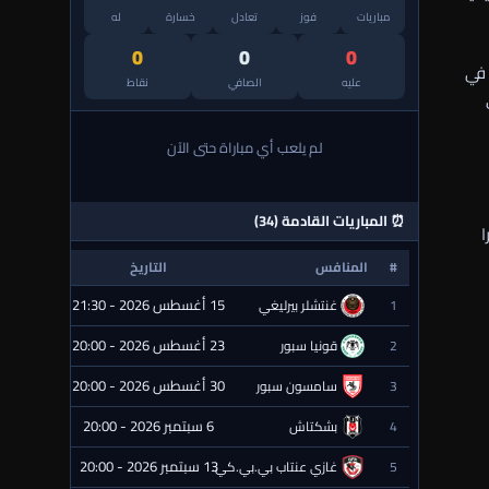
مباريات
فوز
تعادل
خسارة
له
0
0
0
 في
عليه
الصافي
نقاط
لم يلعب أي مباراة حتى الآن
⏰ المباريات القادمة (34)
ا
#
المنافس
التاريخ
الحالة
15 أغسطس 2026 - 21:30
1
غنتشلر بيرليغي
⏰ قادمة
23 أغسطس 2026 - 20:00
2
قونيا سبور
⏰ قادمة
30 أغسطس 2026 - 20:00
3
سامسون سبور
⏰ قادمة
6 سبتمبر 2026 - 20:00
4
بشكتاش
⏰ قادمة
13 سبتمبر 2026 - 20:00
5
غازي عنتاب بي.بي.كي.
⏰ قادمة