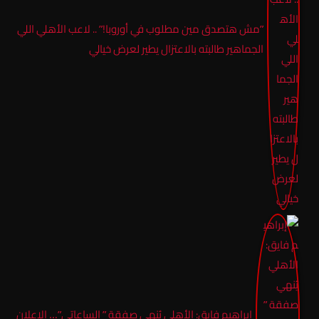
​”مش هتصدق مين مطلوب في أوروبا!” .. لاعب الأهلي اللي
الجماهير طالبته بالاعتزال يطير لعرض خيالي
إبراهيم فايق: الأهلي يُنهي صفقة ” الساعاتي”… الإعلان