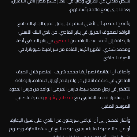
بشكل مبدئي عن الفريق، وحاليا في انتظار حسم مصير باقي اللاعبين،
بعدما جرى وضع قائمة بأسمائهم.
وأوضح المصدر، أن الأهلي استقر على رحيل عمرو الجزار، المدافع
الوافد لصفوف الفريق في يناير الماضي، من نادي البنك الأهلي،
بالإضافة إلى أحمد عيد، الوافد من
المصري
في يناير الماضي أيضا،
ومحمد شكري، الظهير الأيسر القادم من سيراميكا كليوباترا، في
الصيف الماضي.
وأضاف أن القائمة تضم أيضا محمد شريف، المنضم خلال الصيف
الماضي، في صفقة انتقال حر، ولم يقدم أوراق اعتماده، بالإضافة
للتفكير في رحيل محمد سيحا، حارس المرمى الوافد من حرس الحدود،
حال استمرار محمد الشناوي مع
مصطفى شوبير
وحمزة علاء في
الموسم المقبل.
وأشار المصدر، إلى أن الرباعي سيرحلون عن النادي، على سبيل الإعارة،
أو من امتلك عرضا ماليا سيجري عرضه للبيع في هذه الفترة، ورحيلهم