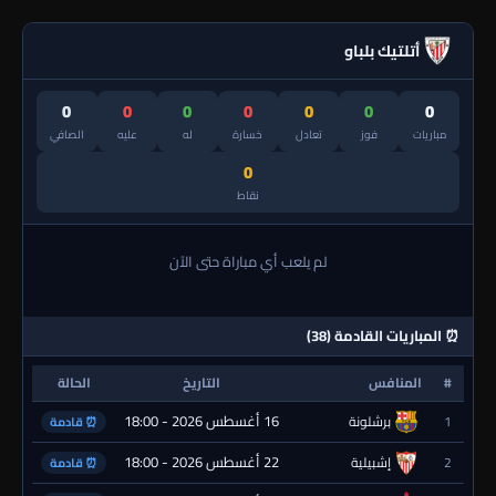
أتلتيك بلباو
0
0
0
0
0
0
0
مباريات
فوز
تعادل
خسارة
له
عليه
الصافي
0
نقاط
لم يلعب أي مباراة حتى الآن
⏰ المباريات القادمة (38)
#
المنافس
التاريخ
الحالة
16 أغسطس 2026 - 18:00
1
برشلونة
⏰ قادمة
22 أغسطس 2026 - 18:00
2
إشبيلية
⏰ قادمة