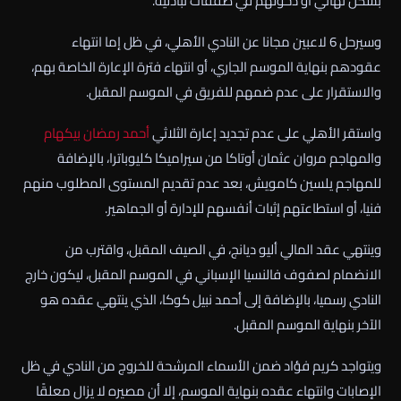
بشكل نهائي أو دخولهم في صفقات تبادلية.
وسيرحل 6 لاعبين مجانا عن النادي الأهلي، في ظل إما انتهاء
عقودهم بنهاية الموسم الجاري، أو انتهاء فترة الإعارة الخاصة بهم،
والاستقرار على عدم ضمهم للفريق في الموسم المقبل.
واستقر الأهلي على عدم تجديد إعارة الثلاثي
أحمد رمضان بيكهام
والمهاجم مروان عثمان أوتاكا من سيراميكا كليوباترا، بالإضافة
للمهاجم يلسين كامويش، بعد عدم تقديم المستوى المطلوب منهم
فنيا، أو استطاعتهم إثبات أنفسهم للإدارة أو الجماهير.
وينتهي عقد المالي أليو ديانج، في الصيف المقبل، واقترب من
الانضمام لصفوف فالنسيا الإسباني في الموسم المقبل، ليكون خارج
النادي رسميا، بالإضافة إلى أحمد نبيل كوكا، الذي ينتهي عقده هو
الآخر بنهاية الموسم المقبل.
ويتواجد كريم فؤاد ضمن الأسماء المرشحة للخروج من النادي في ظل
الإصابات وانتهاء عقده بنهاية الموسم، إلا أن مصيره لا يزال معلقًا