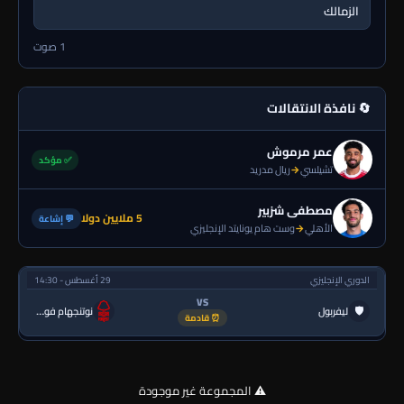
الزمالك
1 صوت
🔄 نافذة الانتقالات
عمر مرموش
✅ مؤكد
تشيلسي
→
ريال مدريد
مصطفى شزبير
5 ملايين دولا
💬 إشاعة
الأهلي
→
وست هام يونايتد الإنجليزي
الدوري الإنجليزي
29 أغسطس - 14:30
VS
🛡
ليفربول
نوتنجهام فورست
⏰ قادمة
⚠️ المجموعة غير موجودة