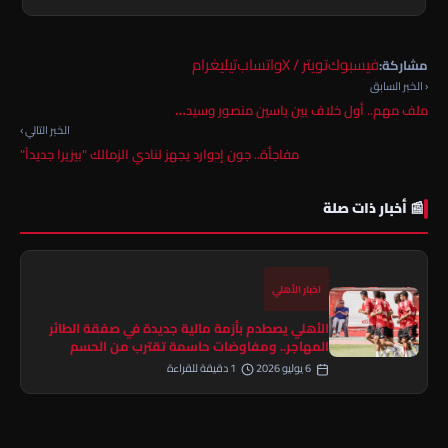
فيسبوك
تويتر / X
واتساب
تيليغرام
مشاركة:
‹ الخبر السابق
ملف مهم.. أول خلاف بين ياسين منصور وسيد…
الخبر التالي ›
مفاجأة.. جون إدوارد يجهز لنادي الزمالك "بيزيرا جديداً"
📰 أخبار ذات صلة
اخبار الأهلي
الأهلي يصطدم بأزمة مالية جديدة في صفقة الطائر
المهاجر.. ومفاوضات حاسمة تقترب من الحسم
6 يوليو 2026
1 دقيقة للقراءة