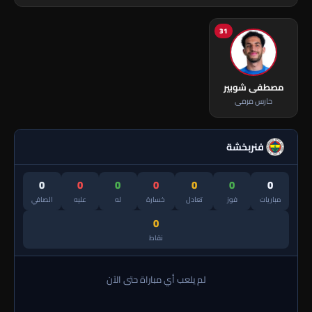
31
مصطفى شوبير
حارس مرمى
فنربخشة
0
0
0
0
0
0
0
مباريات
فوز
تعادل
خسارة
له
عليه
الصافي
0
نقاط
لم يلعب أي مباراة حتى الآن