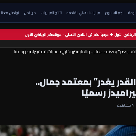
تنوعة
نجم الاسبوع
مبارات الاهلي القادمه
نتائج المباريات
من نحن
تواصل معنا
م الرياضي الأول ◆ مرحباً بكم في النادي الأهلي - موقعكم الرياضي الأول
قدر يغدر” بمعتمد جمال.. والمايسترو خارج حسابات قمةبيراميدز رسميًا
لقدر يغدر” بمعتمد جمال..
راميدز رسميًا
4 مشاهدة