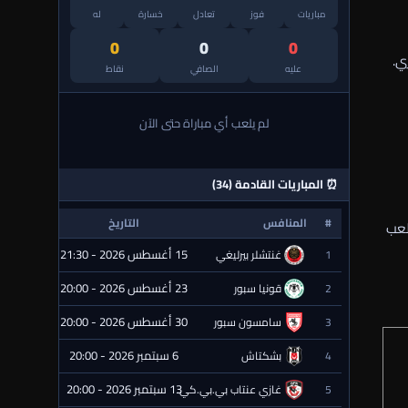
مباريات
فوز
تعادل
خسارة
له
0
0
0
ي.
عليه
الصافي
نقاط
لم يلعب أي مباراة حتى الآن
⏰ المباريات القادمة (34)
#
المنافس
التاريخ
الحالة
لعب
15 أغسطس 2026 - 21:30
1
غنتشلر بيرليغي
⏰ قادمة
23 أغسطس 2026 - 20:00
2
قونيا سبور
⏰ قادمة
30 أغسطس 2026 - 20:00
3
سامسون سبور
⏰ قادمة
6 سبتمبر 2026 - 20:00
4
بشكتاش
⏰ قادمة
13 سبتمبر 2026 - 20:00
5
غازي عنتاب بي.بي.كي.
⏰ قادمة