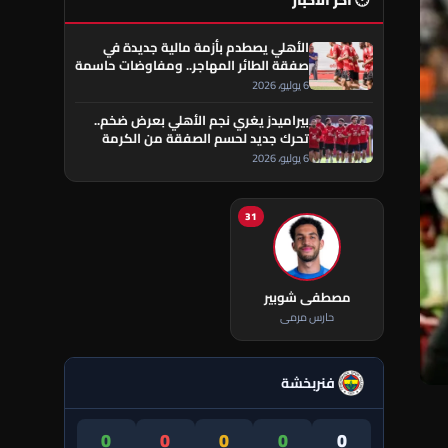
🕐 آخر الأخبار
الأهلي يصطدم بأزمة مالية جديدة في
صفقة الطائر المهاجر.. ومفاوضات حاسمة
تقترب من الحسم
6 يوليو، 2026
بيراميدز يغري نجم الأهلي بعرض ضخم..
تحرك جديد لحسم الصفقة من الكرمة
العراقي
6 يوليو، 2026
31
مصطفى شوبير
حارس مرمى
فنربخشة
0
0
0
0
0