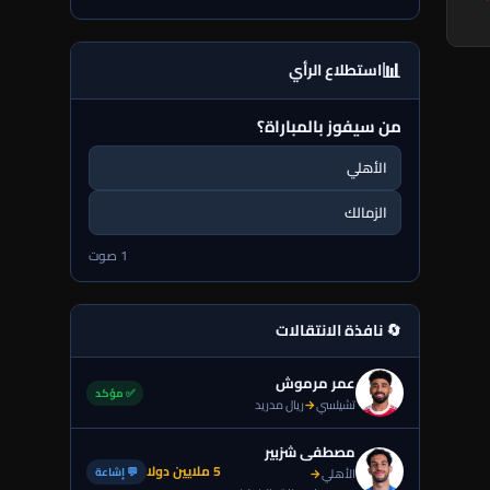
📊
استطلاع الرأي
من سيفوز بالمباراة؟
الأهلي
الزمالك
1 صوت
🔄 نافذة الانتقالات
عمر مرموش
✅ مؤكد
تشيلسي
→
ريال مدريد
مصطفى شزبير
5 ملايين دولا
💬 إشاعة
الأهلي
→