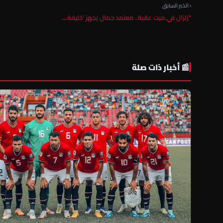
‹ الخبر السابق
"زلزال في ميت عقبة.. معتمد جمال يجهز 'خليفة…
📰 أخبار ذات صلة