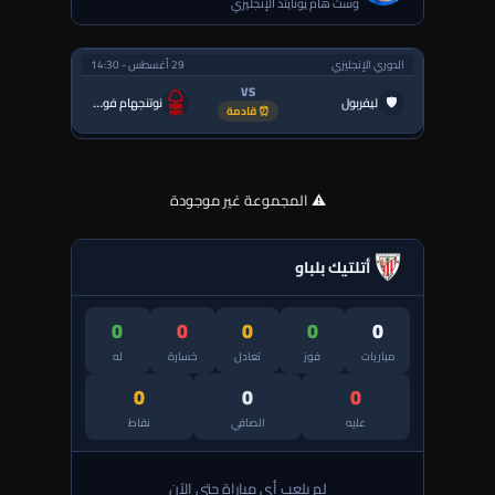
وست هام يونايتد الإنجليزي
الدوري الإنجليزي
29 أغسطس - 14:30
VS
🛡
ليفربول
نوتنجهام فورست
⏰ قادمة
⚠️ المجموعة غير موجودة
أتلتيك بلباو
0
0
0
0
0
مباريات
فوز
تعادل
خسارة
له
0
0
0
عليه
الصافي
نقاط
لم يلعب أي مباراة حتى الآن