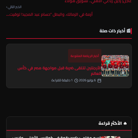
عاجل| رحيل رباعي الأهلي.. تسويق هؤلاء
الخبر التالي ›
أزمة في الزمالك. والبطل "حسام عبد المجيد! توقيت…
📰 أخبار ذات صلة
أخبار الرياضة المتنوعة
الأرجنتين تتلقى ضربة قبل مواجهة مصر في كأس
العالم
6 يوليو 2026
1 دقيقة للقراءة
🔥 الأكثر قراءة
اسم مفاجئ يتردد بقوة في كواليس الأهلي.. ولاعب