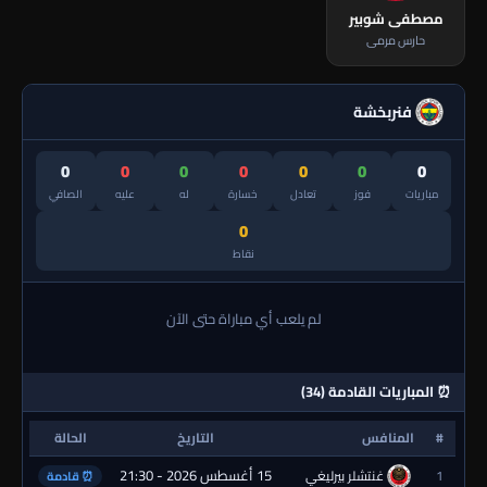
مصطفى شوبير
حارس مرمى
فنربخشة
0
0
0
0
0
0
0
مباريات
فوز
تعادل
خسارة
له
عليه
الصافي
0
نقاط
لم يلعب أي مباراة حتى الآن
⏰ المباريات القادمة (34)
#
المنافس
التاريخ
الحالة
15 أغسطس 2026 - 21:30
1
غنتشلر بيرليغي
⏰ قادمة