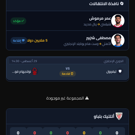
🔄 نافذة الانتقالات
عمر مرموش
✅ مؤكد
تشيلسي
→
ريال مدريد
مصطفى شزبير
5 ملايين دولا
💬 إشاعة
الأهلي
→
وست هام يونايتد الإنجليزي
الدوري الإنجليزي
29 أغسطس - 14:30
VS
🛡
ليفربول
نوتنجهام فورست
⏰ قادمة
⚠️ المجموعة غير موجودة
أتلتيك بلباو
0
0
0
0
0
0
0