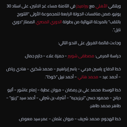
ويلتقي
الأهلي
مع
بيراميدز
في الثامنة مساء غدٍ الاثنين، على استاد 30
يونيو، ضمن منافسات الجولة الرابعة للمجموعة الأولى “التتويج
باللقب” بالمرحلة النهائية من بطولة
الدوري المصري
الممتاز “دوري
نايل”.
وجاءت قائمة الفريق على النحو التالي:
حراسة المرمى:
مصطفى شوبير
– حمزة علاء – حازم جمال.
خط الدفاع: ياسين مرعي – ياسر إبراهيم – محمد شكري – هادي رياض
– أحمد عيد –
محمد هاني
– أحمد نبيل “كوكا”.
خط الوسط: محمد علي بن رمضان – مروان عطية – إمام عاشور – أليو
ديانج – محمود حسن “تريزيجيه” – أشرف بن شرقي – أحمد سيد “زيزو” –
طاهر محمد طاهر.
خط الهجوم: محمد شريف – مروان عثمان – عمر سيد معوض.