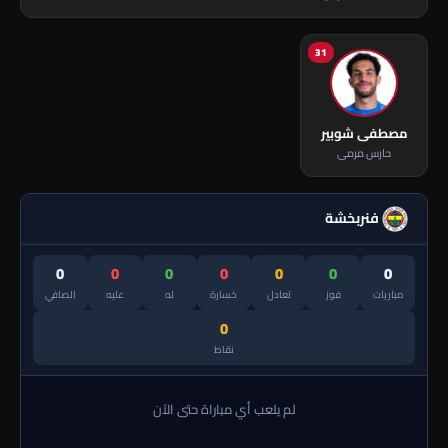
31
مصطفى شوبير
حارس مرمى
فنربخشة
0
0
0
0
0
0
0
مباريات
فوز
تعادل
خسارة
له
عليه
الصافي
0
نقاط
لم يلعب أي مباراة حتى الآن