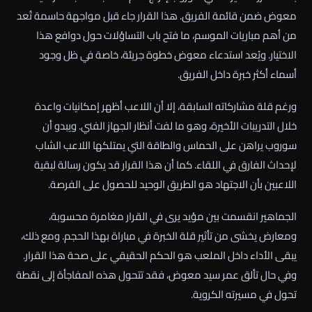
معوض ضمن قائمة الفريق. هذا القرار جاء قبل مواجهة حاسمة تُعد
من أهم مباريات الموسم، ما فتح باب التساؤلات حول دوافع هذا
الاختيار. ويُعد استدعاء معوض خطوة جريئة، خاصة في ظل وجود
أسماء أكثر خبرة داخل الفريق.
ورغم قلة مشاركاته السابقة، إلا أن اللاعب أظهر إمكانيات واعدة
خلال التدريبات الأخيرة، وهو ما لفت أنظار الجهاز الفني. ويبدو أن
سوروب يراهن على الحماس والطاقة التي يمتلكها اللاعب الشاب
لإحداث الفارق في اللقاء. كما أن هذا القرار قد يكون رسالة لبقية
اللاعبين بأن الاجتهاد هو الطريق الوحيد للحصول على الفرصة.
الجماهير انقسمت بين مؤيد يرى في القرار مغامرة محسوبة،
ومعارض يخشى من تأثير قلة الخبرة في مباراة بهذا الحجم. ومع ذلك،
يبقى الأداء داخل الملعب هو الحكم الحقيقي على صحة هذا القرار.
وفي حال تألق عمر سيد معوض، فقد تتحول هذه المفاجأة إلى نقطة
تحول في مسيرته الكروية.