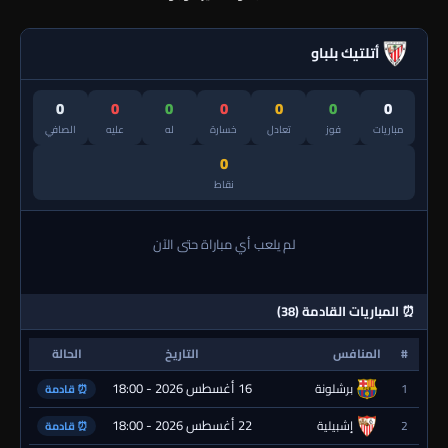
أتلتيك بلباو
0
0
0
0
0
0
0
مباريات
فوز
تعادل
خسارة
له
عليه
الصافي
0
نقاط
لم يلعب أي مباراة حتى الآن
⏰ المباريات القادمة (38)
#
المنافس
التاريخ
الحالة
16 أغسطس 2026 - 18:00
1
برشلونة
⏰ قادمة
22 أغسطس 2026 - 18:00
2
إشبيلية
⏰ قادمة