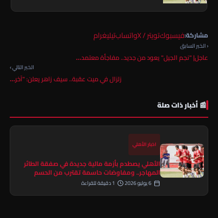
فيسبوك
تويتر / X
واتساب
تيليغرام
مشاركة:
‹ الخبر السابق
عاجل| "نجم الجيل" يعود من جديد.. مفاجأة معتمد…
الخبر التالي ›
زلزال في ميت عقبة.. سيف زاهر يعلن: "آخر…
📰 أخبار ذات صلة
اخبار الأهلي
الأهلي يصطدم بأزمة مالية جديدة في صفقة الطائر
المهاجر.. ومفاوضات حاسمة تقترب من الحسم
6 يوليو 2026
1 دقيقة للقراءة