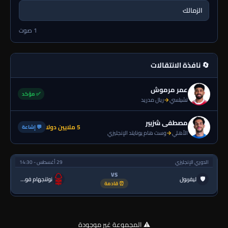
الزمالك
1 صوت
🔄 نافذة الانتقالات
عمر مرموش
✅ مؤكد
تشيلسي
→
ريال مدريد
مصطفى شزبير
5 ملايين دولا
💬 إشاعة
الأهلي
→
وست هام يونايتد الإنجليزي
الدوري الإنجليزي
29 أغسطس - 14:30
VS
🛡
ليفربول
نوتنجهام فورست
⏰ قادمة
⚠️ المجموعة غير موجودة