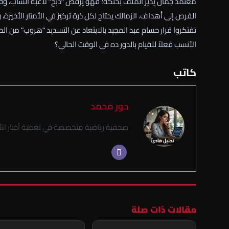
معتمد جمال يدير الملف بحنكة؛ فهو يرفض “ذبح” لاعبه الشاب، وف
الفرص إلى أهداف. الزمالك يحتاج لكل ذرة تركيز في الأمتار الأخيرة،
تفتكروا قرار حسام عبد المجيد بالابتعاد عن التسديد “هروب” من 
الأنسب فعلاً للقيام بالدور ده في الوقت الحالي؟
كاتب
حور محمد
صحفية رياضية متخصصة في تغطية أخبار الأن
مقالات ذات صلة