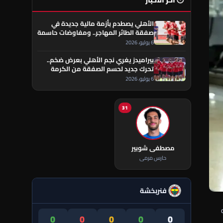
🕐 آخر الأخبار
الأهلي يصطدم بأزمة مالية جديدة في
صفقة الطائر المهاجر.. ومفاوضات حاسمة
تقترب من الحسم
6 يوليو، 2026
بيراميدز يغري نجم الأهلي بعرض ضخم..
تحرك جديد لحسم الصفقة من الكرمة
العراقي
6 يوليو، 2026
31
مصطفى شوبير
حارس مرمى
فنربخشة
0
0
0
0
0