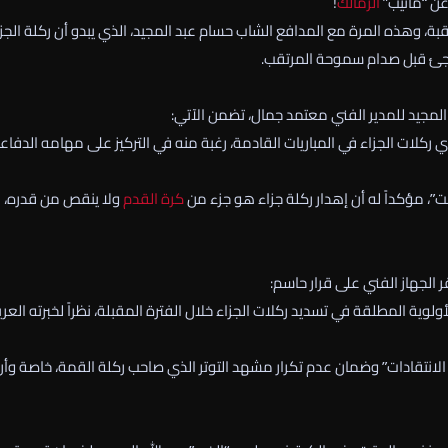
عن “ماتيب”
الزمالك
!
ة، وهذه المرة مع المدافع الشاب حسام عبد المجيد، الذي يبدو أن ركلة الجز
مفاجئ قبل صدام سموحة المرتقب.
مجيد للمدير الفني معتمد جمال، تضمن الآتي:
 ركلات الجزاء في المباريات القادمة، رغبة منه في التركيز على مهامه الدفاع
 مؤكداً له أن إهدار ركلة جزاء هو جزء من
كرة القدم
ولا ينقص من قدره، 
 الجهاز الفني على قرار حاسم:
لأولوية المطلقة في تسديد ركلات الجزاء خلال الفترة المقبلة، نظراً لخبرته الع
الانتقادات” وضمان عدم تكرار مشهد التوتر الذي صاحب ركلة القمة، خاصة وأن