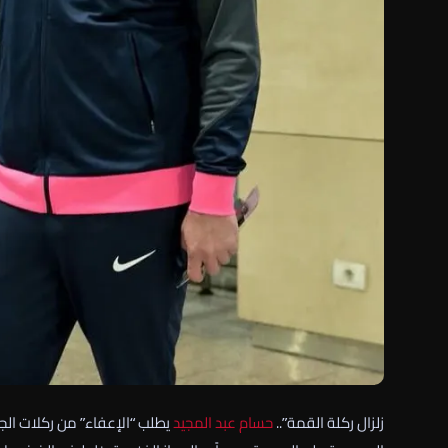
زلزال ركلة القمة”..
حسام عبد المجيد
يطلب “الإعفاء” من ركلات الجزا