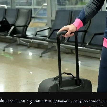
ء.. ومعتمد جمال يرفض الاستسلام لـ “الاهتزاز النفسي”: “المايسترو” عبد الله