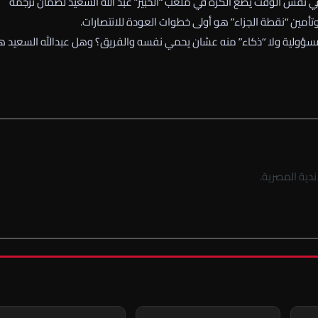
ي نفس الوقت يضع الكرة في ملعب “الخبير” عبد الله السعيد لضمان ترجمة
 وتأمين “نقطة الجزاء” هو أولى خطوات العودة للانتصارات.
المسؤولية ولا “ذكاء” منه عشان يحمي نفسه والفريق؟ وهل عبدالله السعيد 
دية المصرية.