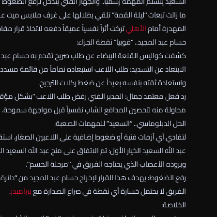
السعيد يتسلم المهمة رسمياً.. والجهاز الفني يتدخل لرفع الضغوط 
ما زالت تبعات “ليلة القمة” تلقي بظلالها على غرف ملابس ميت عقب
المهدرة أمام
الأهلي
تركت أثراً نفسياً عميقاً دفعه لاتخاذ قرار 
حسام عبد المجيد.. “فوبيا” نقطة الجزاء:
كشفت كواليس القلعة البيضاء عن طلب صريح تقدم به حسام عبد ال
الابتعاد عن التسديد: طلب اللاعب استبعاده تماماً من قائمة مسددي
واستعادة ثقته بنفسه بعيداً عن ضغط ركلات الترجيح.
رد فعل معتمد جمال: المدير الفني رفض طلب اللاعب “بشكل مؤقت”،
محاولة منه لتحصين المدافع الشاب نفسياً قبل مواجهة سموحة.
الحل الدبلوماسي.. “السعيد” للمهمات الصعبة:
لتفادي أي أزمات فنية أو ضغوط إضافية على اللاعبين الصغار، استقر
عبد الله السعيد الخيار الأول: تم الاتفاق على منح عبد الله السعيد ا
وبروده الأعصاب الذي يحتاجه الفريق في “مرحلة الحسم”.
رفع الضغوط: يهدف هذا القرار لإخراج حسام عبد المجيد من “دائرة 
الفريق لا يحتمل خسارة أي نقطة في صراع الصدارة مع
بيراميدز
.
الخلاصة: