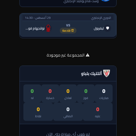
وست هام يونايتد الإنجليزي
الدوري الإنجليزي
29 أغسطس - 14:30
VS
🛡
ليفربول
نوتنجهام فورست
⏰ قادمة
⚠️ المجموعة غير موجودة
أتلتيك بلباو
0
0
0
0
0
مباريات
فوز
تعادل
خسارة
له
0
0
0
عليه
الصافي
نقاط
لم يلعب أي مباراة حتى الآن