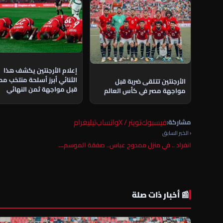
إعلام الأرجنتين يكشف هذا
الثنائي أبرز أسلحة منتخب مص
الأرجنتين تتلقى ضربة قبل
قبل مواجهة ثمن النهائي
مواجهة مصر في كأس العالم
فيسبوك
تويتر / X
واتساب
تيليغرام
مشاركة:
‹ الخبر السابق
انفراد .. في منزل ممدوح عباس.. صفقة الموسم…
📰 أخبار ذات صلة