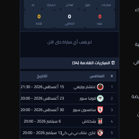
مباريات
فوز
تعادل
خسارة
له
اء
0
0
0
عليه
الصافي
نقاط
لم يلعب أي مباراة حتى الآن
ية
في
⏰ المباريات القادمة (34)
#
المنافس
التاريخ
الحالة
15 أغسطس 2026 - 21:30
1
غنتشلر بيرليغي
⏰ قادمة
ريضة
23 أغسطس 2026 - 20:00
2
قونيا سبور
⏰ قادمة
30 أغسطس 2026 - 20:00
3
سامسون سبور
⏰ قادمة
6 سبتمبر 2026 - 20:00
4
بشكتاش
⏰ قادمة
13 سبتمبر 2026 - 20:00
5
غازي عنتاب بي.بي.كي.
⏰ قادمة