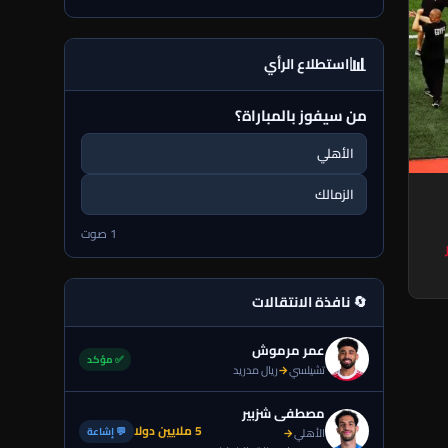
📊
استطلاع الرأي
من سيفوز بالمباراة؟
الأهلي
الزمالك
1 صوت
🔄 نافذة الانتقالات
عمر مرموش
✅ مؤكد
تشيلسي
→
ريال مدريد
مصطفى شزبير
5 ملايين دولا
💬 إشاعة
الأهلي
→