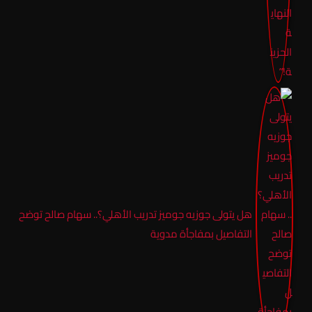
هل يتولى جوزيه جوميز تدريب الأهلي؟.. سهام صالح توضح
التفاصيل بمفاجأة مدوية