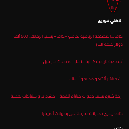
الاهلي فور يو
كاف…المحكمة الرياضية تخاطب «كاف» بسبب الزمالك.. 500 ألف
دولار كلمة السر
أحصاءية تاريخية كارثية للاهلى لم تحدث من قبل
بث مباشر أتلتيكو مدريد و أرسنال
أزمة كبيرة بسبب دعوات مباراة القمة …مشادات واشتباكات لفظية
كاف..يجري تعديلات صارمة على بطولات أفريقيا
كاتب