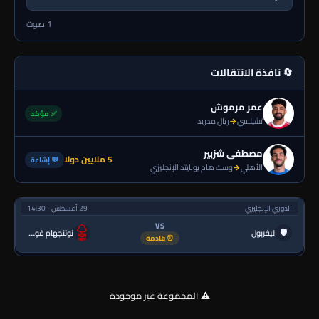
1 صوت
🔄 نافذة الانتقالات
عمر مرموش
✅ مؤكد
تشيلسي
→
ريال مدريد
مصطفى شزبير
5 ملايين دولا
💬 إشاعة
الأهلي
→
وست هام يونايتد الإنجليزي
الدوري الإنجليزي
29 أغسطس - 14:30
VS
🛡
ليفربول
نوتنجهام فورست
⏰ قادمة
⚠️ المجموعة غير موجودة