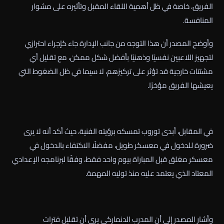
الفريق، خاصة في ظل أهمية اللقاء المقبل وتأثيره على مشوار
المنافسة.
وأوضح المصدر أن هذا التوجه من جانب الإدارة جاء كإجراء احترازي
لتجهيز اللاعبين نفسيًا وذهنيًا بأفضل شكل ممكن، مع تقليل أي
مشتتات خارجية قد تؤثر على تركيزهم، لا سيما في ظل الضغوط التي
يعيشها الفريق مؤخرًا.
في المقابل، أبدى توروب تمسكه برؤيته الفنية، حيث أكد أنه لا يرى
ضرورة للدخول في معسكر طويل، مفضلًا الاكتفاء بالدخول في
معسكر مغلق قبل المباراة بيوم واحد فقط، وفقًا لبرنامجه الإعدادي
المعتاد الذي يعتمد عليه منذ توليه المهمة.
وأشار المصدر إلى أن المدرب الدنماركي يرى أن تقليل فترات