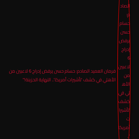
فرمان العميد الصادم: حسام حسن يرفض إدراج 6 لاعبين من
الأهلي في كشف ‘تأشيرات أمريكا’.. النهاية الحزينة!”