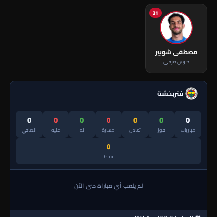
31
مصطفى شوبير
حارس مرمى
فنربخشة
0
0
0
0
0
0
0
مباريات
فوز
تعادل
خسارة
له
عليه
الصافي
0
نقاط
لم يلعب أي مباراة حتى الآن