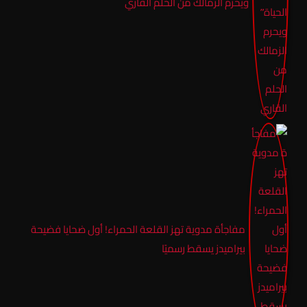
ويحرم الزمالك من الحلم القاري
مفاجأة مدوية تهز القلعة الحمراء! أول ضحايا فضيحة
بيراميدز يسقط رسميًا