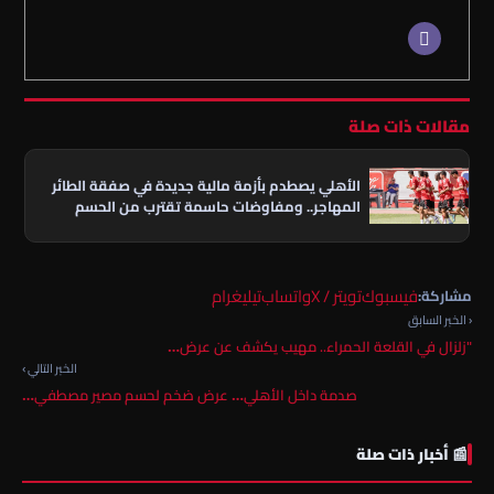
مقالات ذات صلة
الأهلي يصطدم بأزمة مالية جديدة في صفقة الطائر
المهاجر.. ومفاوضات حاسمة تقترب من الحسم
فيسبوك
تويتر / X
واتساب
تيليغرام
مشاركة:
‹ الخبر السابق
"زلزال في القلعة الحمراء.. مهيب يكشف عن عرض…
الخبر التالي ›
صدمة داخل الأهلي… عرض ضخم لحسم مصير مصطفي…
📰 أخبار ذات صلة