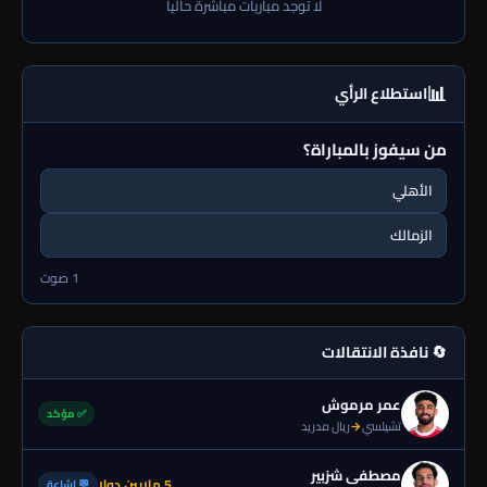
لا توجد مباريات مباشرة حالياً
📊
استطلاع الرأي
من سيفوز بالمباراة؟
الأهلي
الزمالك
1 صوت
🔄 نافذة الانتقالات
عمر مرموش
✅ مؤكد
تشيلسي
→
ريال مدريد
مصطفى شزبير
5 ملايين دولا
💬 إشاعة