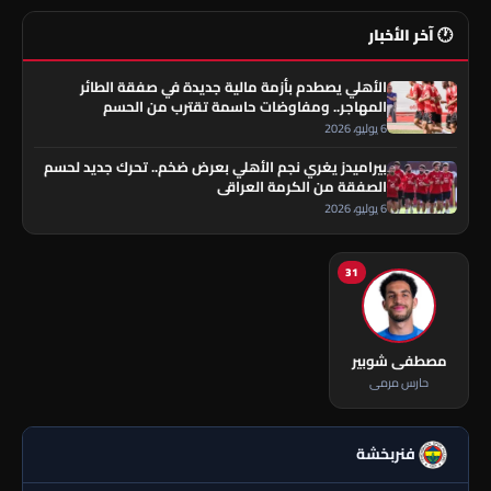
🕐 آخر الأخبار
الأهلي يصطدم بأزمة مالية جديدة في صفقة الطائر
المهاجر.. ومفاوضات حاسمة تقترب من الحسم
6 يوليو، 2026
بيراميدز يغري نجم الأهلي بعرض ضخم.. تحرك جديد لحسم
الصفقة من الكرمة العراقي
6 يوليو، 2026
31
مصطفى شوبير
حارس مرمى
فنربخشة