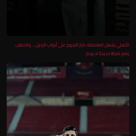
الأهلي يشعل العاصفة: كبار النجوم على أبواب الرحيل… والخطيب
يضع شرطًا حديديًا لا يرحم