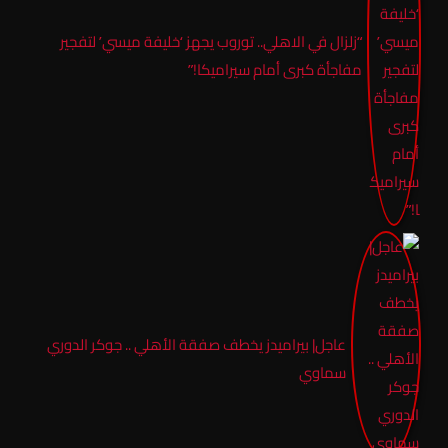
“زلزال في الاهلي.. توروب يجهز ‘خليفة ميسي’ لتفجير
مفاجأة كبرى أمام سيراميكا!”
عاجل| بيراميدز يخطف صفقة الأهلي .. جوكر الدوري
سماوي