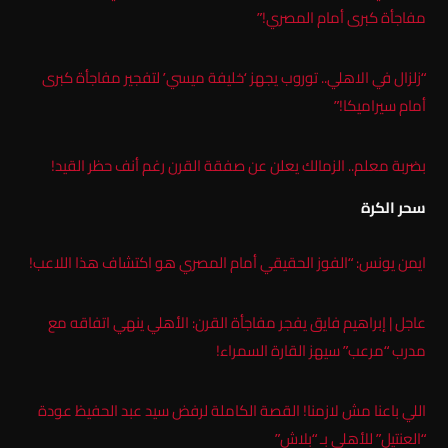
مفاجأة كبرى أمام المصري!”
“زلزال في الاهلي.. توروب يجهز ‘خليفة ميسي’ لتفجير مفاجأة كبرى
أمام سيراميكا!”
بضربة معلم.. الزمالك يعلن عن صفقة القرن رغم أنف حظر القيد!
سحر الكرة
ايمن يونس: “الفوز الحقيقي أمام المصري هو اكتشاف هذا اللاعب!
عاجل | إبراهيم فايق يفجر مفاجأة القرن: الأهلي ينهي اتفاقه مع
مدرب “مرعب” سيهز القارة السمراء!
اللي باعنا مش لازمنا! القصة الكاملة لرفض سيد عبد الحفيظ عودة
“العنتيل” للأهلي بـ “بلاش”