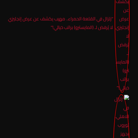
“زلزال في القلعة الحمراء.. مهيب يكشف عن عرض إنجليزي
لا يُرفض لـ (المايسترو) براتب خيالي!”