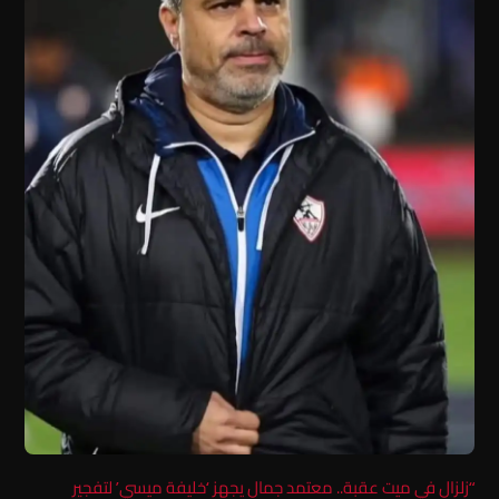
“زلزال في ميت عقبة.. معتمد جمال يجهز ‘خليفة ميسي’ لتفجير