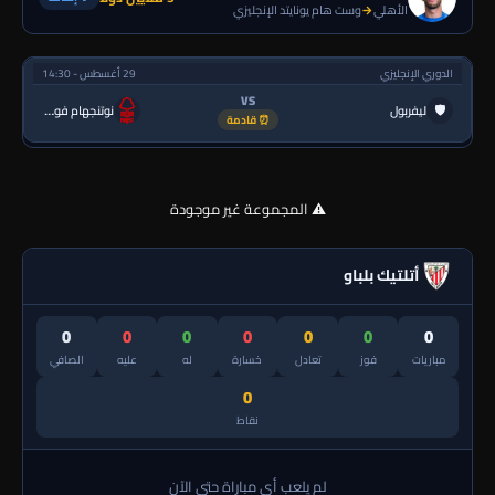
الأهلي
→
وست هام يونايتد الإنجليزي
الدوري الإنجليزي
29 أغسطس - 14:30
VS
🛡
ليفربول
نوتنجهام فورست
⏰ قادمة
⚠️ المجموعة غير موجودة
أتلتيك بلباو
0
0
0
0
0
0
0
مباريات
فوز
تعادل
خسارة
له
عليه
الصافي
0
نقاط
لم يلعب أي مباراة حتى الآن