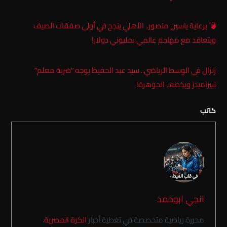
💣 برعاية ياسين منصور.. الأهلي ينجح في أولى صفقات الصيف
ويتعاقد مع مهاجم عالمي بمليوني دولار!
زلزال في الوسط الرياضي.. سيد عبد الحفيظ يوجه “ضربة معلم”
لبيراميدز ويخطف الجوهرة!
كاتب
انجي ابوحمد
محررة رياضية متخصصة في تغطية أخبار
الكرة المصرية
.