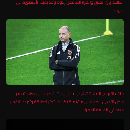
الظلام. بين الحنين والقرار الغامض، يلوح وعدٌ يعيد الأسطورة إلى
عرينه.
خلف الأبواب المغلقة، نجم الاهلي يفجّر غضبه من معاملة مدربه
داخل الأهلي…كواليس مشتعلة تكشف توتر العلاقة وتهدد بانفجار
جديد في القلعة الحمراء!