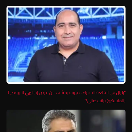
“زلزال في القلعة الحمراء.. مهيب يكشف عن عرض إنجليزي لا يُرفض لـ
(المايسترو) براتب خيالي!”