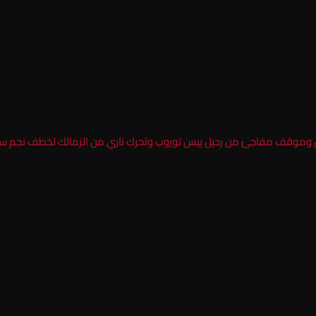
دل وموقف مفاجئ من رحيل ييس توروب وتحرك ناري من الزمالك لخطف نجم س