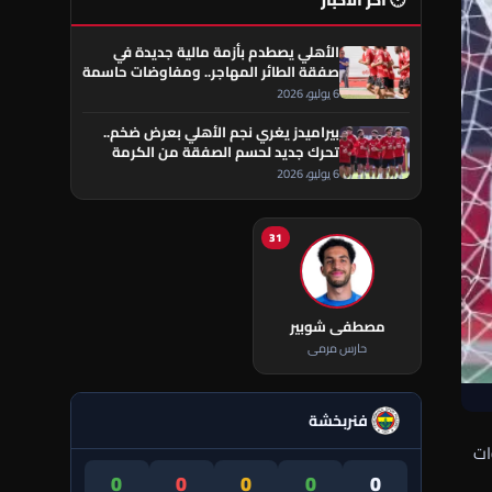
🕐 آخر الأخبار
الأهلي يصطدم بأزمة مالية جديدة في
صفقة الطائر المهاجر.. ومفاوضات حاسمة
تقترب من الحسم
6 يوليو، 2026
بيراميدز يغري نجم الأهلي بعرض ضخم..
تحرك جديد لحسم الصفقة من الكرمة
العراقي
6 يوليو، 2026
31
مصطفى شوبير
حارس مرمى
فنربخشة
ات
0
0
0
0
0