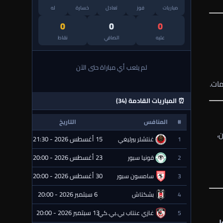
مباريات
فوز
تعادل
خسارة
له
0
0
0
عليه
الصافي
نقاط
لم يلعب أي مباراة حتى الآن
مات.
⏰ المباريات القادمة (34)
#
المنافس
التاريخ
الحالة
،
15 أغسطس 2026 - 21:30
1
غنتشلر بيرليغي
⏰ قادمة
23 أغسطس 2026 - 20:00
2
قونيا سبور
⏰ قادمة
30 أغسطس 2026 - 20:00
3
سامسون سبور
⏰ قادمة
6 سبتمبر 2026 - 20:00
4
بشكتاش
⏰ قادمة
13 سبتمبر 2026 - 20:00
5
غازي عنتاب بي.بي.كي.
⏰ قادمة
لي
،