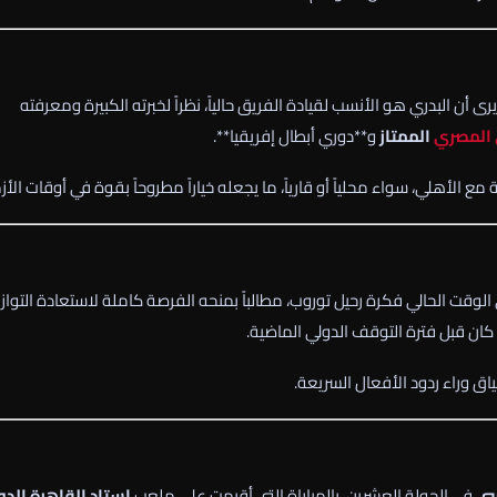
 أن البدري هو الأنسب لقيادة الفريق حالياً، نظراً لخبرته الكبيرة ومعرفته
 المصري
الممتاز
و**
دوري أبطال إفريقيا
**.
ع الأهلي، سواء محلياً أو قارياً، ما يجعله خياراً مطروحاً بقوة في أوقات الأز
وقت الحالي فكرة رحيل توروب، مطالباً بمنحه الفرصة كاملة لاستعادة التوازن
كان قبل فترة التوقف الدولي الماضية.
اق وراء ردود الأفعال السريعة.
سي
في الجولة العشرين، بالمباراة التي أقيمت على ملعب
استاد القاهرة الدو