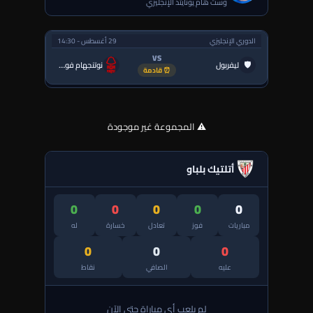
وست هام يونايتد الإنجليزي
الدوري الإنجليزي
29 أغسطس - 14:30
VS
🛡
ليفربول
نوتنجهام فورست
⏰ قادمة
⚠️ المجموعة غير موجودة
أتلتيك بلباو
0
0
0
0
0
مباريات
فوز
تعادل
خسارة
له
0
0
0
عليه
الصافي
نقاط
لم يلعب أي مباراة حتى الآن