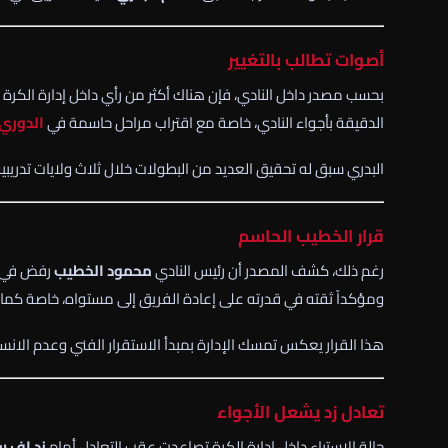
أصوات تطالب بالتغيير
بحسب مصدر داخل النادي، فإن هناك أكثر من رأي داخل إدارة الكرة يرى
الدقيقة بأجواء النادي، خاصة مع اقتراب مراحل حاسمة في
الدوري
البدري سبق له تحقيق العديد من البطولات خلال ثلاث ولايات تدريبية م
قرار الخطيب الحاسم
رغم ذلك، كشف المصدر أن رئيس النادي
محمود الخطيب
رفض في ال
ومؤكداً ثقته في قدرته على إعادة الفريق إلى مستواه، خاصة كما 
هذا القرار يعكس تمسك الإدارة بمبدأ الاستقرار الفني وعدم الانسي
تعادل زد يشعل الأجواء
حالة الاستياء داخل إدارة الكرة تصاعدت عقب التعادل أمام
زد إف 