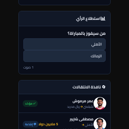
📊
استطلاع الرأي
من سيفوز بالمباراة؟
الأهلي
الزمالك
1 صوت
🔄 نافذة الانتقالات
عمر مرموش
✅ مؤكد
تشيلسي
→
ريال مدريد
مصطفى شزبير
5 ملايين دولا
💬 إشاعة
الأهلي
→