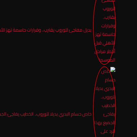
بديل مفاجئ لتوروب يقترب.. وقرارات حاسمة تهز ال
خاص حسام البدري بديلا لتوروب.. الخطيب يفاجئ الجميع 