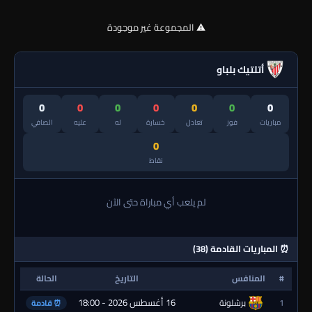
⚠️ المجموعة غير موجودة
أتلتيك بلباو
0
0
0
0
0
0
0
مباريات
فوز
تعادل
خسارة
له
عليه
الصافي
0
نقاط
لم يلعب أي مباراة حتى الآن
⏰ المباريات القادمة (38)
#
المنافس
التاريخ
الحالة
16 أغسطس 2026 - 18:00
1
برشلونة
⏰ قادمة