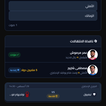
الأهلي
الزمالك
1 صوت
🔄 نافذة الانتقالات
عمر مرموش
✅ مؤكد
تشيلسي
→
ريال مدريد
مصطفى شزبير
5 ملايين دولا
💬 إشاعة
الأهلي
→
وست هام يونايتد الإنجليزي
الدوري الإنجليزي
29 أغسطس - 14:30
VS
🛡
ليفربول
نوتنجهام فورست
⏰ قادمة