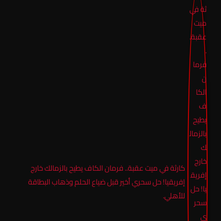
كارثة في ميت عقبة.. فرمان الكاف يطيح بالزمالك خارج
إفريقيا! حل سحري أخير قبل ضياع الحلم وذهاب البطاقة
للأهلي.