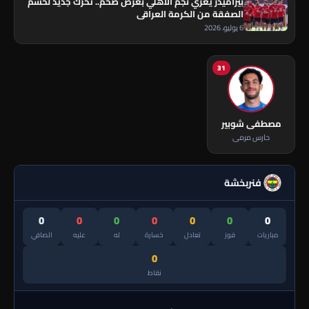
بيراميدز يغري نجم الأهلي بعرض ضخم.. تحرك جديد لحسم
الصفقة من الكرمة العراقي
6 يوليو، 2026
31
مصطفى شوبير
حارس مرمى
فنربخشة
0
0
0
0
0
0
0
مباريات
فوز
تعادل
خسارة
له
عليه
الصافي
0
نقاط