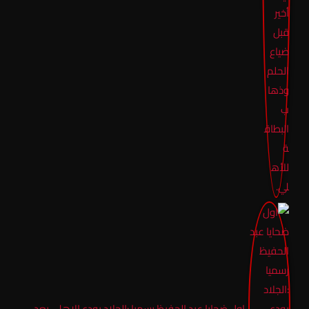
اول ضحايا عبد الحفيظ رسميا :الجلاد يودع الاهلي بعد