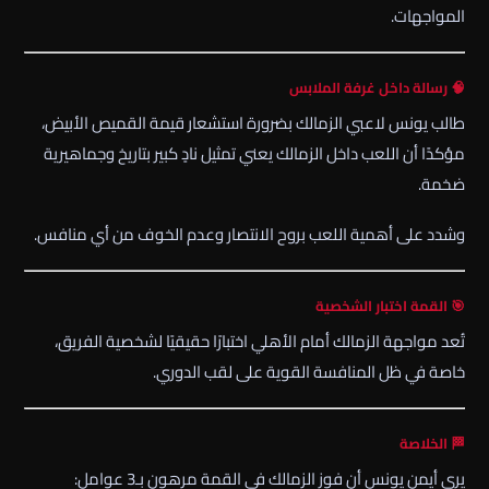
المواجهات.
🧠 رسالة داخل غرفة الملابس
طالب يونس لاعبي الزمالك بضرورة استشعار قيمة القميص الأبيض،
مؤكدًا أن اللعب داخل
الزمالك
يعني تمثيل نادٍ كبير بتاريخ وجماهيرية
ضخمة.
وشدد على أهمية اللعب بروح الانتصار وعدم الخوف من أي منافس.
🎯 القمة اختبار الشخصية
تُعد مواجهة
الزمالك
أمام
الأهلي
اختبارًا حقيقيًا لشخصية الفريق،
خاصة في ظل المنافسة القوية على لقب الدوري.
🏁 الخلاصة
يرى
أيمن يونس
أن فوز الزمالك في القمة مرهون بـ3 عوامل: