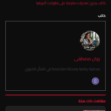
كاف..يجري تعديلات صارمة على بطولات أفريقيا
كاتب
روان مصطفى
صحفية رياضية ومحللة متخصصة في الشأن الكروي.
مقالات ذات صلة