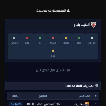
⚠️ المجموعة غير موجودة
أتلتيك بلباو
0
0
0
0
0
0
0
مباريات
فوز
تعادل
خسارة
له
عليه
الصافي
0
نقاط
لم يلعب أي مباراة حتى الآن
⏰ المباريات القادمة (38)
#
المنافس
التاريخ
الحالة
16 أغسطس 2026 - 18:00
1
برشلونة
⏰ قادمة