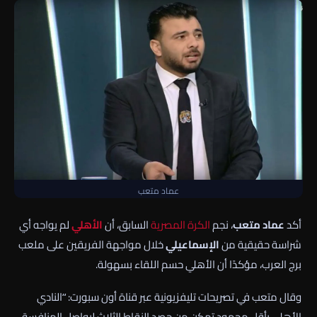
عماد متعب
أكد
عماد متعب
، نجم
الكرة المصرية
السابق، أن
الأهلي
لم يواجه أي
شراسة حقيقية من
الإسماعيلي
خلال مواجهة الفريقين على ملعب
برج العرب، مؤكدًا أن الأهلي حسم اللقاء بسهولة.
وقال متعب في تصريحات تليفزيونية عبر قناة أون سبورت: “النادي
الأهلي بأقل مجهود تمكن من حصد النقاط الثلاث ليواصل المنافسة