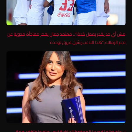
مش أي حد يقدر يعمل كدة!”.. معتمد جمال يفجر مفاجأة مدوية عن
نجم الزمالك: “هذا اللاعب يشيل فريق لوحده
سهام صالح تفجرها المحكمة الرياضية تبرئ بيراميدز وتؤكد صحة