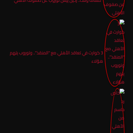
مسألة وقت.. رحيل ييس توروب عن صفوف الأهلي
3 كوارث في تعاقد الأهلي مع “المنقذ”.. وتوروب يتهم
هؤلاء