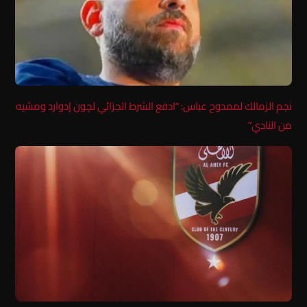
نجم الزمالك لممدوح عباس: “ادفع الشرط الجزائي لچون إدوارد ومشيه
من النادي”