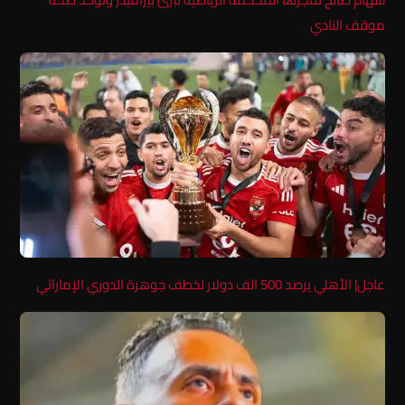
موقف النادي
عاجل| الأهلي يرصد 500 الف دولار لخطف جوهرة الدوري الإماراتي