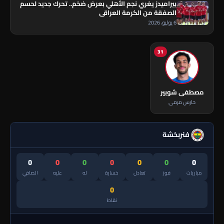
بيراميدز يغري نجم الأهلي بعرض ضخم.. تحرك جديد لحسم
الصفقة من الكرمة العراقي
6 يوليو، 2026
31
مصطفى شوبير
حارس مرمى
فنربخشة
0
0
0
0
0
0
0
مباريات
فوز
تعادل
خسارة
له
عليه
الصافي
0
نقاط