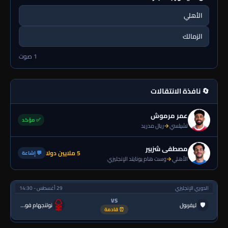
الأهلي
الزمالك
1 صوت
🔄 نافذة الانتقالات
عمر مرموش
✅ مؤكد
تشيلسي
→
ريال مدريد
مصطفى شزبير
5 ملايين دولا
💬 إشاعة
الأهلي
→
وست هام يونايتد الإنجليزي
الدوري الإنجليزي
29 أغسطس - 14:30
VS
🛡
ليفربول
نوتنجهام فورست
⏰ قادمة