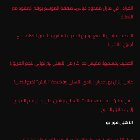
انفراد .. في منزل ممدوح عباس.. صفقة الموسم يوقع العقود مع
الزمالك
الخطيب يفاجئ الجميع.. رجوع المدرب السابق بدلًا من التعاقد مع
أجنبي عالمي!
الخطيب يحسمها: مفيش حد أكبر من الأهلي بيع نهائي لنجم الفريق!
عاجل: زلزال يهز جدران النادي الأهلي وفضيحة “التتش” تخرج للعلن!
“ودع زملاؤه وخد متعلقاته”.. الأهلي يوافق على رحيل نجم الفريق
إلى عملاق الخليج
الاهلي فور يو
رحيل 13 مسؤولا ومدربا.. قائمة ضحايا «غربلة» قطاع الكرة في