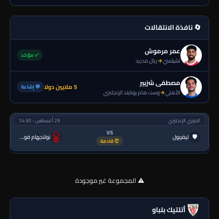
🔄 نافذة الانتقالات
عمر مرموش
✅ مؤكد
تشيلسي
→
ريال مدريد
مصطفى شزبير
5 ملايين دولا
💬 إشاعة
الأهلي
→
وست هام يونايتد الإنجليزي
الدوري الإنجليزي
29 أغسطس - 14:30
VS
🛡
ليفربول
نوتنجهام فورست
⏰ قادمة
⚠️ المجموعة غير موجودة
أتلتيك بلباو