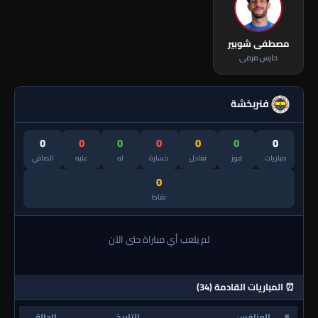
مصطفى شوبير
حارس مرمى
فنربخشة
0
0
0
0
0
0
0
مباريات
فوز
تعادل
خسارة
له
عليه
الصافي
0
نقاط
لم يلعب أي مباراة حتى الآن
⏰ المباريات القادمة (34)
#
المنافس
التاريخ
الحالة