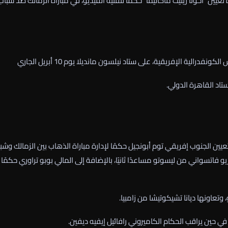
تعيين “أخونا زينيث ماكاليما” حكمًا لتقنية الفيديو، في مباراة الزمالك ضد شباب
ية الإفريقية، على ستاد نيلسون مانديلا يوم 10 أبريل الجاري
عيين الجنوب إفريقي توم أبونجيل حكمًا لإدارة مباراة الذهاب بين الزمالك وشب
 فاتسواني من ليسوتو مساعدًا ثانيًا، بالإضافة إلى المالي بوبو تراوري حكمًا
 وتعاونها ديانا تشيكوتيشا من زامبيا.
 في حين يراقب الحكام الكاميروني رافائيل إيفيه ديفين.