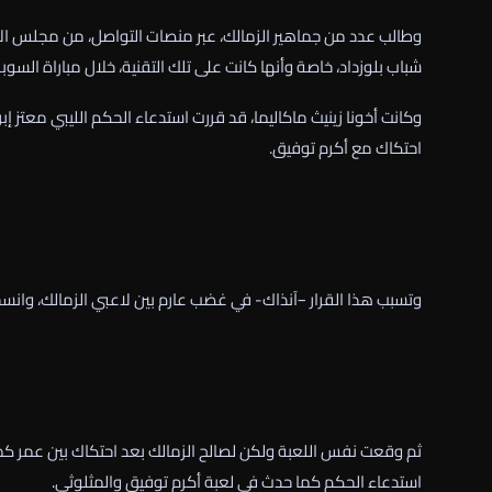
وطالب عدد من جماهير الزمالك، عبر منصات التواصل، من مجلس الإدارة
شباب بلوزداد، خاصة وأنها كانت على تلك التقنية، خلال مباراة السوبر الإفريقي 2024 بين الزمالك والأهلي والتي شهدت احتجاجات
وكانت أخونا زينيث ماكاليما، قد قررت استدعاء الحكم الليبي معتز 
احتكاك مع أكرم توفيق.
وتسبب هذا القرار –آنذاك- في غضب عارم بين لاعبي الزمالك، وانسحب
ثم وقعت نفس اللعبة ولكن لصالح الزمالك بعد احتكاك بين عمر كم
استدعاء الحكم كما حدث في لعبة أكرم توفيق والمثلوثي.