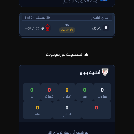
وست هام يونايتد الإنجليزي
الدوري الإنجليزي
29 أغسطس - 14:30
VS
🛡
ليفربول
نوتنجهام فورست
⏰ قادمة
⚠️ المجموعة غير موجودة
أتلتيك بلباو
0
0
0
0
0
مباريات
فوز
تعادل
خسارة
له
0
0
0
عليه
الصافي
نقاط
لم يلعب أي مباراة حتى الآن