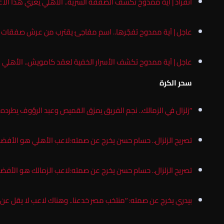
أنفراد | آية ممدوح تكشف الصفقة السرية.. الأهلي يغري هذا الاعب بـ”فيلا بـ80 م
عاجل | آية ممدوح تفجّرها.. اسم مفاجئ يقترب من عرش صفقات ا
عاجل | آية ممدوح تكشف الأسرار الخفية لعقد كامويش.. الأهلي بي
سحر الكرة
“زلزال في الزمالك.. نجم الفريق يمزق القميص وعبد الرؤوف يطرده: 
تصريح الزلزال.. حسام حسن يخرج عن صمته:لاعب الأهلي هو الأفضل 
تصريح الزلزال.. حسام حسن يخرج عن صمته:لاعب الزمالك هو الأفضل 
بيدري يخرج عن صمته: “منتخب مصر خدعنا.. وهناك لاعب لا يقل عن 