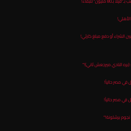
ليون” للبقاء!
لأهلي!
ن الشراء أو دفع مبلغ كارثي!
(بره النادي ميرجعش ثاني)!”
في مصر حالياً!
في مصر حالياً!
نجوم برشلونة!”