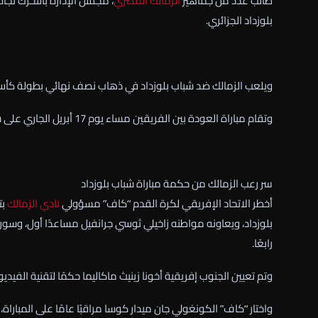
طالب عدد من جماهير
الزمالك
المصري
، مجلس الإدارة بالتحرك تجاه 
بلوزداد الجزائري.
ويلعب الزمالك ضد شباب بلوزداد في ذهاب نصف نهائي بطولة كأس الكونفدرال
وتقام مباراة العودة بين الفريقين مساء يوم 17 أبريل الجاري على ستاد القاهرة الدولي.
سر رعب الزمالك من حكمة مباراة شباب بلوزداد
أخطر الاتحاد الإفريقي لكرة القدم “كاف” مسؤولي
نادي الزمالك
بت
بلوزداد، ويعاونه مواطنه زاخيلي ثوسي جرانفيل مساعدًا أول، وسوريو
رابعًا.
وتم تعيين الجنوب إفريقية أخونا زينيث ماكاليما حكمًا لتقنية الفيديو،
واختار “كاف” الكونغولي جان ميدار كوسا مراقبًا عامًا على المباراة،