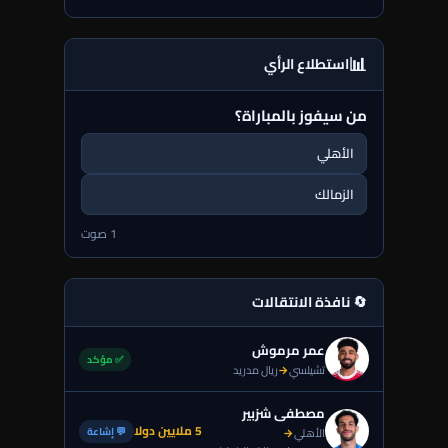
📊
استطلاع الرأي
من سيفوز بالمباراة؟
الأهلي
الزمالك
1 صوت
🔄 نافذة الانتقالات
عمر مرموش
✅ مؤكد
تشيلسي
→
ريال مدريد
مصطفى شزبير
5 ملايين دولا
💬 إشاعة
الأهلي
→