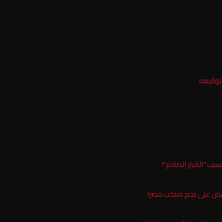
توقيعه
سبب “القرار الصادم”!
نقض على نجم منتخب مصر!