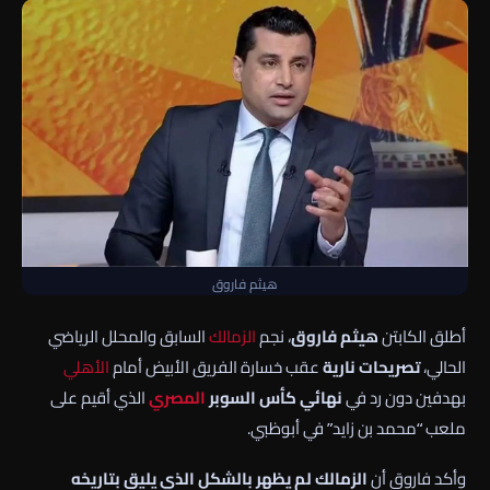
هيثم فاروق
أطلق الكابتن
هيثم فاروق
، نجم
الزمالك
السابق والمحلل الرياضي
الحالي،
تصريحات نارية
عقب خسارة الفريق الأبيض أمام
الأهلي
بهدفين دون رد في
نهائي كأس السوبر
المصري
الذي أقيم على
ملعب “محمد بن زايد” في أبوظبي.
وأكد فاروق أن
الزمالك لم يظهر بالشكل الذي يليق بتاريخه