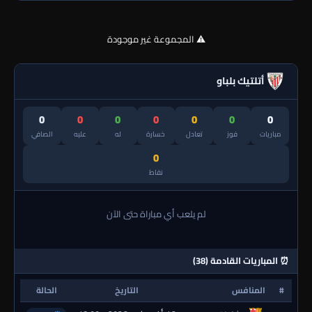
⚠️ المجموعة غير موجودة
أتلتيك بلباو
0
0
0
0
0
0
0
مباريات
فوز
تعادل
خسارة
له
عليه
الصافي
0
نقاط
لم يلعب أي مباراة حتى الآن
⏰ المباريات القادمة (38)
#
المنافس
التاريخ
الحالة