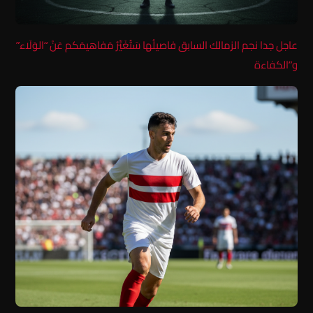
عاجل جدا نجم الزمالك السابق فاصيلُها سَتُغَيِّرُ مَفاهيمَكم عَنْ “الوَلَاء”
و”الكفاءة