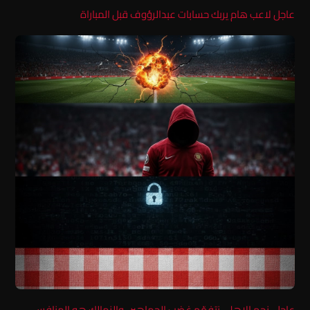
عاجل لاعب هام يربك حسابات عبدالرؤوف قبل المباراة
عاجل..نجم الاهلى نتفهّم غضب الجماهير.. والزمالك هو المنافس