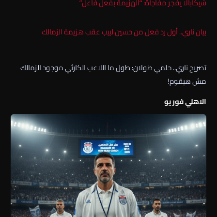
شيكابالا يفجر مفاجاة: “الهزيمة بفعل فاعل”
بيان ناري.. أول رد فعل من حسين لبيب عقب هزيمة الزمالك
تصريح ناري.. حلمي طولان: طول ما اللاعب الكارثي موجود الزمالك
مش هيقوم!
الاهلي فور يو