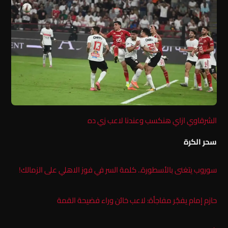
الشرقاوي ازاي هنكسب وعندنا لاعب زي ده
سحر الكرة
سوروب يتغنى بالأسطورة.. كلمة السر في فوز الاهلي على الزمالك!
حازم إمام يفجّر مفاجأة: لاعب خائن وراء فضيحة القمة