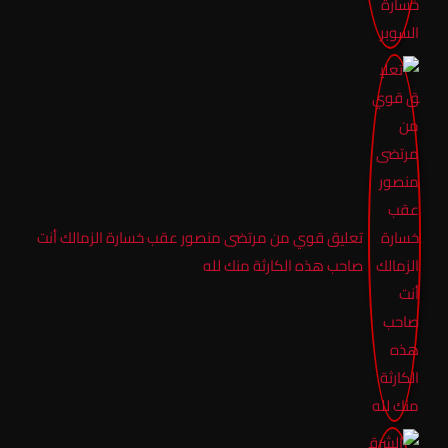
تعليق قوي من مرتضى منصور عقب خسارة الزمالك أنت
صاحب هذه الكارثة منك لله