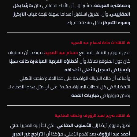
وجماهيره العريقة
، مشيراً إلى أن الأداء الدفاعي كان
كارثيًا بكل
المقاييس
، وأن الفريق استقبل أهدافًا سهلة نتيجة
غياب التركيز
وسوء التمركز
داخل منطقة الجزاء.
🔥 انتقادات حادة لحسام عبد المجيد
خص فاروق بالانتقاد المدافع
حسام عبد المجيد
، موضحًا أن مستواه
كان دون المتوقع تمامًا، وأن
أخطاؤه الفردية المباشرة كانت سببًا
رئيسيًا في تسجيل الأهلي لأهدافه
.
وأضاف أن حالة الارتباك الواضحة على خط الدفاع منحت الأهلي
الأفضلية في كل لحظات المباراة، مشددًا على أن مثل هذه الأخطاء لا
يمكن قبولها في
مباريات القمة
.
⚠️ انتقاد صريح لعبد الرؤوف وخطته الدفاعية
تطرق فاروق أيضًا إلى
الأسلوب الدفاعي
الذي لجأ إليه المدير الفني
أحمد عبد الرؤوف
بعد تقدم الأهلي، مؤكدًا أن
التراجع غير المبرر