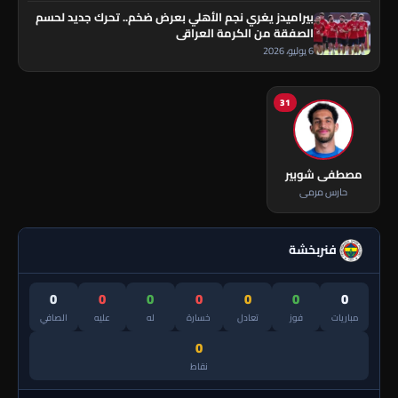
بيراميدز يغري نجم الأهلي بعرض ضخم.. تحرك جديد لحسم
الصفقة من الكرمة العراقي
6 يوليو، 2026
31
مصطفى شوبير
حارس مرمى
فنربخشة
0
0
0
0
0
0
0
مباريات
فوز
تعادل
خسارة
له
عليه
الصافي
0
نقاط