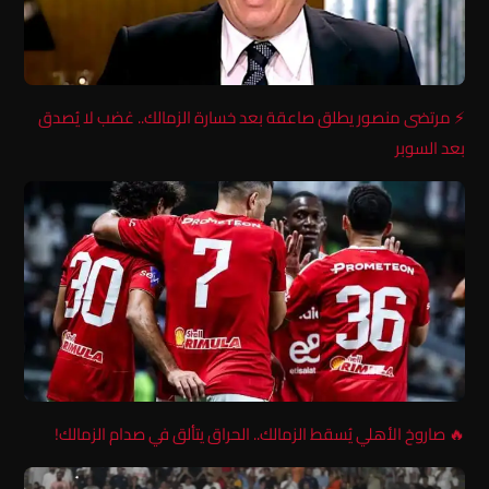
⚡ مرتضى منصور يطلق صاعقة بعد خسارة الزمالك.. غضب لا يُصدق
بعد السوبر
🔥 صاروخ الأهلي يُسقط الزمالك.. الحراق يتألق في صدام الزمالك!