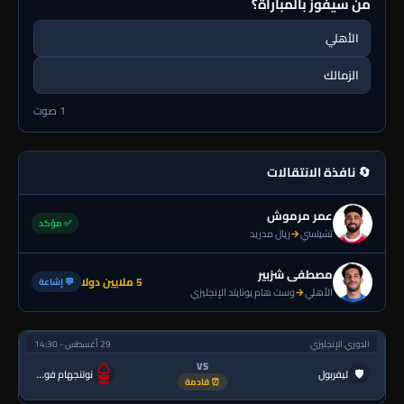
من سيفوز بالمباراة؟
الأهلي
الزمالك
1 صوت
🔄 نافذة الانتقالات
عمر مرموش
✅ مؤكد
تشيلسي
→
ريال مدريد
مصطفى شزبير
5 ملايين دولا
💬 إشاعة
الأهلي
→
وست هام يونايتد الإنجليزي
الدوري الإنجليزي
29 أغسطس - 14:30
VS
🛡
ليفربول
نوتنجهام فورست
⏰ قادمة