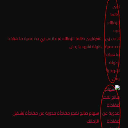
الشرقاوى طالما الزمالك فيه لاعب زي ده عمرة ما هياخذ
بطولة اشهد يا زمان
سهام صالح تفجر مفاجأة مدوية عن مفاجأة تشكيل
الزمالك