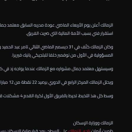
الزمالك أعلن يوم الأربعاء الماضي عودة مدربه السابق معتمد جمال
استقرار فني بسبب الأمة المالية التي ضربت الفريق.
وكان الزمالك كلّف في 31 ديسمبر الماضي الثنائي 
المسؤولية في الأول من نوفمبر خلفا للبلجيكي يانيك فيريرا.
وسيستهل معتمد جمال مشواره مع الزمالك عندما يواجه زد في كأس الراب
ويحتل الزمالك المركز الرابع في الدوري برصيد 22 نقطة من 12 مباراة، بفارق 7 نقاط خلف سيراميكا كليوبترا متصدر الترتيب والذي خاض 13 لقاء.
وسط كل هذ التخبط، تحيط بالفريق الأول لكرة القدم 4 مشكلات قد تعصف بمستقبله:
الزمالك ووزارة الإسكان
ظهرت أزمات
نادي الزمالك
على السطح، بعد قرار وزارة الإسكان بس