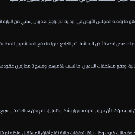
ما رفضه المجلس الأبيض في البداية، ثم تراجع بعد بيان رسمي من النيابة ا
 تم تخصيص قطعة أرض للاستثمار، ثم التراجع عنها ما دفع المستثمرين للمطالبة
وبسبب هذه الهزة المالية العنيفة، أخفق الزمالك في تدبير موارد مالية، ودفع مستحقات اللاعبين، ما تسبب بتذمرهم، وفسخ 3 م
 لبيب، مؤكدًا أن فريق الكرة سينهار بشكل كامل إذا لم يكن هناك تدخل سريع
 وضماناتٍ كبرى، وكان ينتظر تدفقات مالية تفتح آفاق المستقبل، ولكنه لم يتل