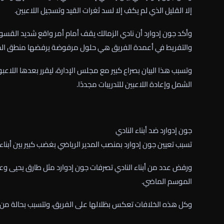
إلا القليل الذي لم يكفِ إلا لسد ثغرات القيد وتسجيل اللاعبين.
وأكد جون إدوارد أن نادي الزمالك يقف أمام أمر واقع شديد القسوة،
والتفريط في أعمدة الفريق هي حلول مرفوضة يرفضها منطق المناف
وتسبب هذا البيان بصراع كبير مع مجلس الإدارة، ليقرر بعدها اللا
الشمل وإعادة اللاعبين للتدريبات مجددًا.
جون إدوارد ضد أبناء النادي
تسبب تعيين جون إدوارد بمنصب المدير الرياضي بغضب كبير بين أبناء
ورفض عدد من أبناء النادي تصرفات جون إدوارد مثل طارق يحيى وعبد 
الموسم الماضي.
وكل هذه الخلافات تعكس بظلالها على الفريق، وتتسبب بحالة من ال