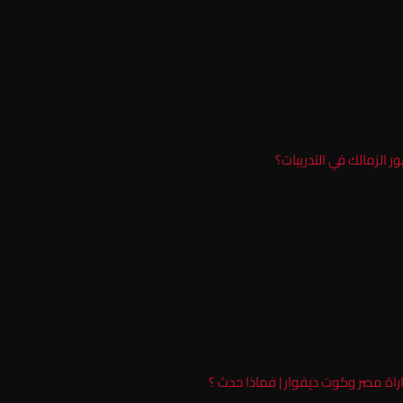
ر الزمالك في التدريبات؟
راة مصر وكوت ديفوار | فماذا حدث ؟