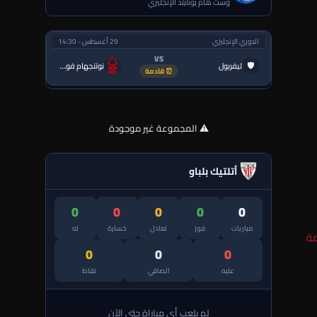
وست هام يونايتد الإنجليزي
الدوري الإنجليزي
29 أغسطس - 14:30
VS
🛡
ليفربول
نوتنجهام فورست
⏰ قادمة
⚠️ المجموعة غير موجودة
أتلتيك بلباو
0
0
0
0
0
مباريات
فوز
تعادل
خسارة
له
مة
0
0
0
عليه
الصافي
نقاط
لم يلعب أي مباراة حتى الآن