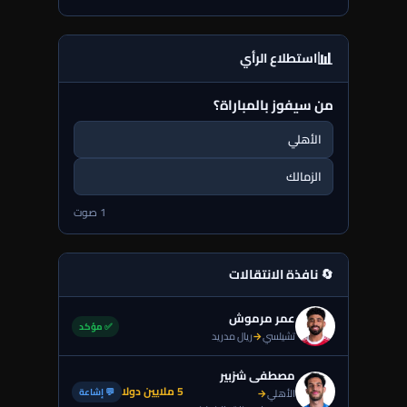
📊
استطلاع الرأي
من سيفوز بالمباراة؟
الأهلي
الزمالك
1 صوت
🔄 نافذة الانتقالات
عمر مرموش
✅ مؤكد
تشيلسي
→
ريال مدريد
مصطفى شزبير
5 ملايين دولا
💬 إشاعة
الأهلي
→