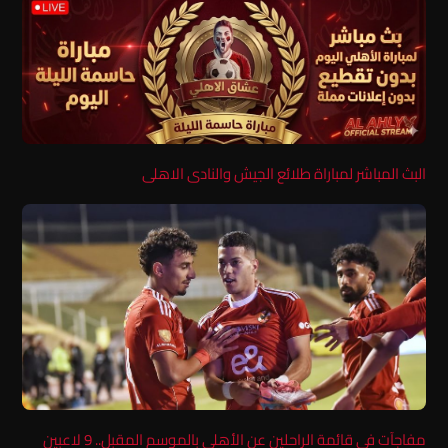
البث المباشر لمباراة طلائع الجيش والنادى الاهلى
مفاجآت في قائمة الراحلين عن الأهلي بالموسم المقبل.. 9 لاعبين