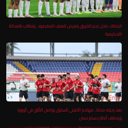
الزمالك عاجل نجم الفريق يتعرض للعنف المقصود.. ونطالب بالعدالة
التحكيمية
بعد رحيله مجانا.. مهاجم الأهلي السابق يواصل التألق في أوروبا
ويخطف أنظار حسام حسن