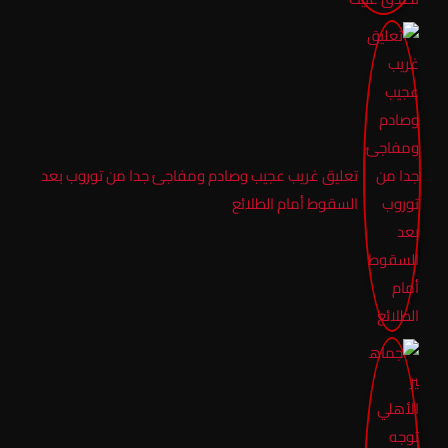
تعليق غريب عجيب وصادم ومفاجئ جدا من توروب بعد
السقوط أمام الطلائع