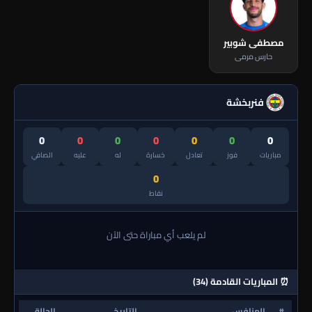
مصطفى شوبير
حارس مرمى
فنربخشة
0
0
0
0
0
0
0
مباريات
فوز
تعادل
خسارة
له
عليه
الصافي
0
نقاط
لم يلعب أي مباراة حتى الآن
⏰ المباريات القادمة (34)
#
المنافس
التاريخ
الحالة