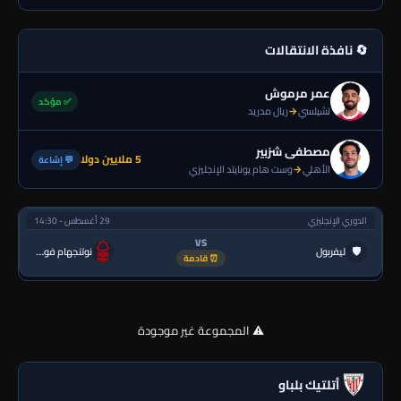
🔄 نافذة الانتقالات
عمر مرموش
✅ مؤكد
تشيلسي
→
ريال مدريد
مصطفى شزبير
5 ملايين دولا
💬 إشاعة
الأهلي
→
وست هام يونايتد الإنجليزي
الدوري الإنجليزي
29 أغسطس - 14:30
VS
🛡
ليفربول
نوتنجهام فورست
⏰ قادمة
⚠️ المجموعة غير موجودة
أتلتيك بلباو