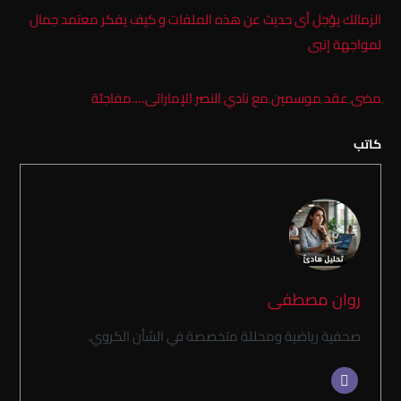
الزمالك يؤجل أى حديث عن هذه الملفات و كيف يفكر معتمد جمال
لمواجهة إنبى
مضى عقد موسمين مع نادي النصر الإماراتى….مفاجئة
كاتب
روان مصطفى
صحفية رياضية ومحللة متخصصة في الشأن الكروي.