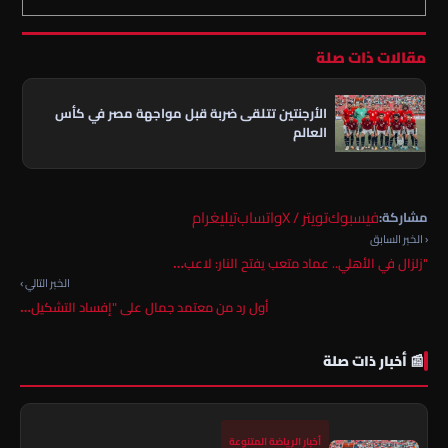
مقالات ذات صلة
الأرجنتين تتلقى ضربة قبل مواجهة مصر في كأس
العالم
فيسبوك
تويتر / X
واتساب
تيليغرام
مشاركة:
‹ الخبر السابق
"زلزال في الأهلي.. عماد متعب يفتح النار: لاعب…
الخبر التالي ›
أول رد من معتمد جمال على "إفساد التشكيل…
📰 أخبار ذات صلة
أخبار الرياضة المتنوعة