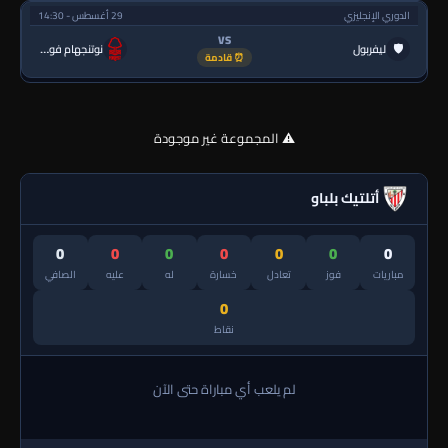
الدوري الإنجليزي
29 أغسطس - 14:30
VS
🛡
ليفربول
نوتنجهام فورست
⏰ قادمة
⚠️ المجموعة غير موجودة
أتلتيك بلباو
0
0
0
0
0
0
0
مباريات
فوز
تعادل
خسارة
له
عليه
الصافي
0
نقاط
لم يلعب أي مباراة حتى الآن