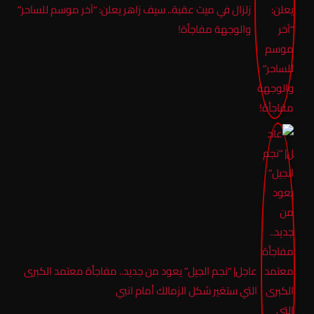
زلزال في ميت عقبة.. سيف زاهر يعلن: “آخر موسم للساحر”
والوجهة مفاجأة!
عاجل| “نجم الجيل” يعود من جديد.. مفاجأة معتمد الكبرى
التي ستغير شكل الزمالك أمام انبي