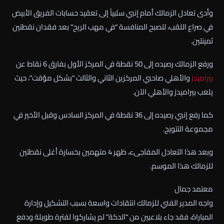
وأدى تعادل الزمالك أمام إنبي سلبياً إلى تعقيد حسابات الفريق الأبيض
في صراع اللقب، لتصبح المنافسة “في مهب الريح” بعد فقدان نقطتين
ثمينتين.
ورفع الزمالك رصيده إلى 50 نقطة في المركز الأول بفارق 6 نقاط عن
بيراميدز
والأهلي صاحبي المركزين الثاني والثالث “بشكل مؤقت”، حيث
يلعب بيراميدز والأهلي الآن.
كما رفع إنبي رصيده إلى 36 نقطة في المركز السادس وقبل الأخير في
مجموعة التتويج.
وبعد هذا التعادل المفاجىء، ظهر 4 متهمين بخسارة أغلى نقطتين
للزمالك هذا الموسم.
معتمد جمال
واجه المدير الفني للزمالك انتقادات واسعة بسبب التشكيل وإدارة
المباراة، فقد جاء بلاعبين من “الدكة” لم يشاركوا لفترة طويلة ودفع