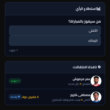
📊
استطلاع الرأي
من سيفوز بالمباراة؟
الأهلي
الزمالك
1 صوت
🔄 نافذة الانتقالات
عمر مرموش
✅ مؤكد
تشيلسي
→
ريال مدريد
مصطفى شزبير
5 ملايين دولا
💬 إشاعة
الأهلي
→
وست هام يونايتد الإنجليزي