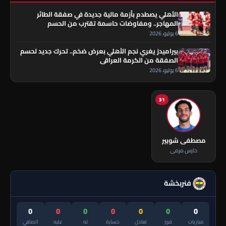
الأهلي يصطدم بأزمة مالية جديدة في صفقة الطائر
المهاجر.. ومفاوضات حاسمة تقترب من الحسم
6 يوليو، 2026
بيراميدز يغري نجم الأهلي بعرض ضخم.. تحرك جديد لحسم
الصفقة من الكرمة العراقي
6 يوليو، 2026
31
مصطفى شوبير
حارس مرمى
فنربخشة
0
0
0
0
0
0
0
مباريات
فوز
تعادل
خسارة
له
عليه
الصافي