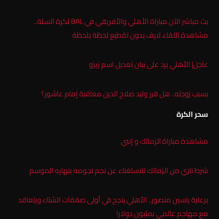
بث مباشر الآن مباراة الأهلي والأفريقي في BAL لكرة السلة..
مشاهدة اللقاء لايف بدون تقطيع لحظة بلحظة
عاجل| الأهلي يرد على بيان تعديل اسم زيزو
بسبب زوجته.. هل قرر وليد صلاح الدين معاقبة إمام عاشور؟
سحر الكرة
مشاهدة مباراة الزمالك و إنبي
شرط ناري من الزمالك للاستغناء عن نجم نجومه بنهايه الموسم
برعاية ياسين منصور.. الأهلي ينجح في أولى صفقات الشتاء ويتعاقد
مع مهاجم عالمي بمليون دولار!