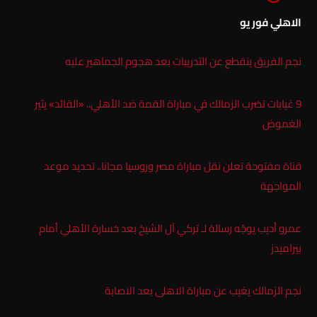
الاهلي فور يو
نجم الفريق ينقطع عن التدريبات بعد هجوم الجماهير عليه
9 غيابات تضرب الزمالك في مباراة القمة ضد الأهلي.. «القائد» يثير
الغموض
قناة مفتوحة تعلن نقل مباراة مصر وروسيا مجانا.. تحديد موعد
المواجهة
عمرو أديب يوجّه رسالة لـ تركي آل الشيخ بعد خسارة الأهلي أمام
بيراميدز
نجم الزمالك يغيب عن مباراة الاهلى بعد الاصابة