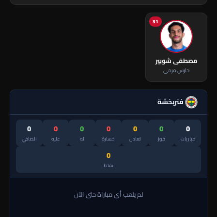
31
مصطفى شوبير
حارس مرمى
فنربخشة
0
0
0
0
0
0
0
مباريات
فوز
تعادل
خسارة
له
عليه
الصافي
0
نقاط
لم يلعب أي مباراة حتى الآن