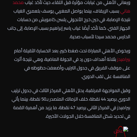
ويعاني الأهلي من غيابات مؤثرة قبل اللقاء، حيث تأكد غياب
محمد
هاني
بسبب الإيقاف، بينما يواصل المغربي يوسف بلعمري الغياب
نتيجة الإصابة، في حين خرج الأنجولي يلسن كامويش من حسابات
الجهاز الفني. كما تأكد أيضًا غياب ياسر إبراهيم بسبب الإصابة، إلى جانب
الحارس محمد سيحا لأسباب صحية.
ويخوض الأهلي المباراة تحت ضغط كبير، بعد الخسارة الثقيلة أمام
بيراميدز
بثلاثة أهداف دون رد في الجولة الماضية، وهي نتيجة أثرت
على موقف الفريق في جدول الترتيب وأضعفت حظوظه في
المنافسة على لقب الدوري.
وقبل المواجهة المرتقبة، يحتل الأهلي المركز الثالث في جدول ترتيب
الدوري برصيد 44 نقطة، خلف الزمالك المتصدر بـ50 نقطة، بينما يأتي
بيراميدز في المركز الثاني برصيد 47 نقطة، ما يزيد من أهمية القمة
في تحديد شكل المنافسة خلال الجولات الأخيرة.