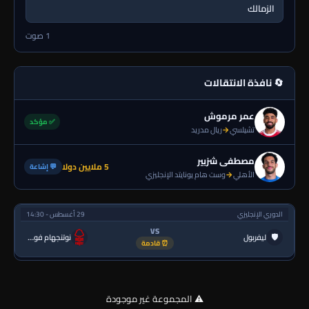
الزمالك
1 صوت
🔄 نافذة الانتقالات
عمر مرموش
✅ مؤكد
تشيلسي
→
ريال مدريد
مصطفى شزبير
5 ملايين دولا
💬 إشاعة
الأهلي
→
وست هام يونايتد الإنجليزي
الدوري الإنجليزي
29 أغسطس - 14:30
VS
🛡
ليفربول
نوتنجهام فورست
⏰ قادمة
⚠️ المجموعة غير موجودة