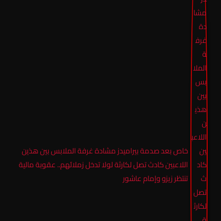
خاص بعد صدمة بيراميدز مشادة غرفة الملابس بين هذين
اللاعبين كادث تصل لكارثة لولا تدخل زملائهم.. عقوبة مالية
تنتظر زيزو وإمام عاشور