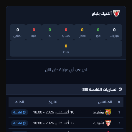
أتلتيك بلباو
0
0
0
0
0
0
0
مباريات
فوز
تعادل
خسارة
له
عليه
الصافي
0
نقاط
لم يلعب أي مباراة حتى الآن
⏰ المباريات القادمة (38)
#
المنافس
التاريخ
الحالة
16 أغسطس 2026 - 18:00
1
برشلونة
⏰ قادمة
22 أغسطس 2026 - 18:00
2
إشبيلية
⏰ قادمة