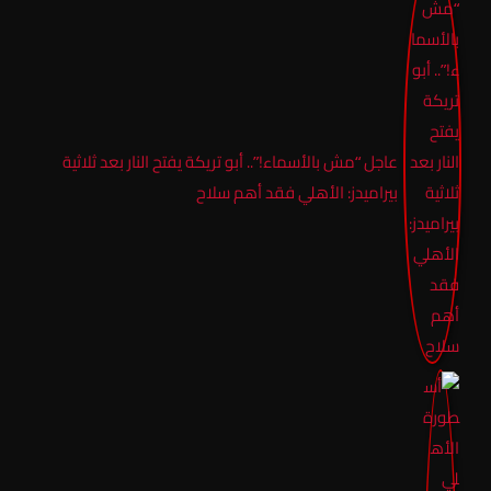
عاجل “مش بالأسماء!”.. أبو تريكة يفتح النار بعد ثلاثية
بيراميدز: الأهلي فقد أهم سلاح