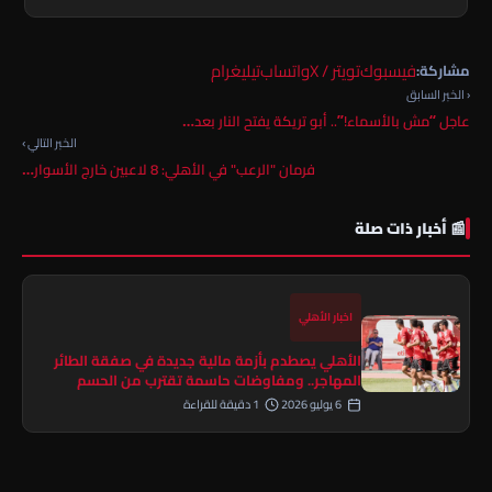
فيسبوك
تويتر / X
واتساب
تيليغرام
مشاركة:
‹ الخبر السابق
عاجل “مش بالأسماء!”.. أبو تريكة يفتح النار بعد…
الخبر التالي ›
فرمان "الرعب" في الأهلي: 8 لاعبين خارج الأسوار…
📰 أخبار ذات صلة
اخبار الأهلي
الأهلي يصطدم بأزمة مالية جديدة في صفقة الطائر
المهاجر.. ومفاوضات حاسمة تقترب من الحسم
6 يوليو 2026
1 دقيقة للقراءة