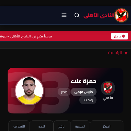
النادي الأهلي
مرحباً بكم في النادي الأهلي - م
33
🔴 عاجل
الرئيسية
حمزة علاء
حارس مرمى
مصر
الأهلي
رقم 33
المركز
الجنسية
الرقم
العمر
الأهداف