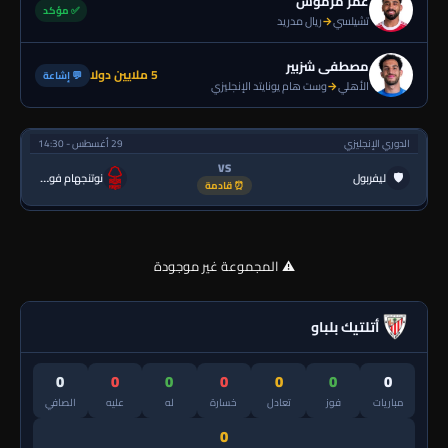
عمر مرموش
✅ مؤكد
تشيلسي
→
ريال مدريد
مصطفى شزبير
5 ملايين دولا
💬 إشاعة
الأهلي
→
وست هام يونايتد الإنجليزي
الدوري الإنجليزي
29 أغسطس - 14:30
VS
🛡
ليفربول
نوتنجهام فورست
⏰ قادمة
⚠️ المجموعة غير موجودة
أتلتيك بلباو
0
0
0
0
0
0
0
مباريات
فوز
تعادل
خسارة
له
عليه
الصافي
0