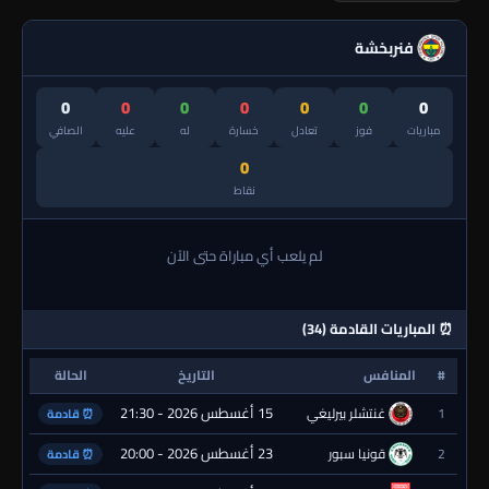
فنربخشة
0
0
0
0
0
0
0
مباريات
فوز
تعادل
خسارة
له
عليه
الصافي
0
نقاط
لم يلعب أي مباراة حتى الآن
⏰ المباريات القادمة (34)
#
المنافس
التاريخ
الحالة
15 أغسطس 2026 - 21:30
1
غنتشلر بيرليغي
⏰ قادمة
23 أغسطس 2026 - 20:00
2
قونيا سبور
⏰ قادمة