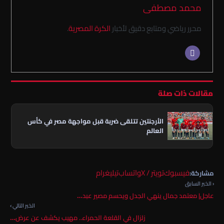
محمد مصطفى
محرر رياضي ومتابع دقيق لأخبار
الكرة المصرية
.
مقالات ذات صلة
الأرجنتين تتلقى ضربة قبل مواجهة مصر في كأس
العالم
فيسبوك
تويتر / X
واتساب
تيليغرام
مشاركة:
‹ الخبر السابق
عاجل| معتمد جمال ينهي الجدل ويحسم مصير عبد…
الخبر التالي ›
زلزال في القلعة الحمراء.. مهيب يكشف عن عرض…