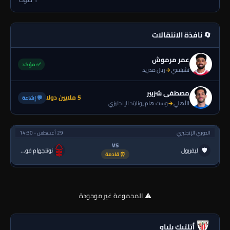
🔄 نافذة الانتقالات
عمر مرموش
✅ مؤكد
تشيلسي
→
ريال مدريد
مصطفى شزبير
5 ملايين دولا
💬 إشاعة
الأهلي
→
وست هام يونايتد الإنجليزي
الدوري الإنجليزي
29 أغسطس - 14:30
VS
🛡
ليفربول
نوتنجهام فورست
⏰ قادمة
⚠️ المجموعة غير موجودة
أتلتيك بلباو