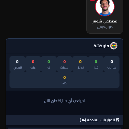
مصطفى شوبير
حارس مرمى
فنربخشة
0
0
0
0
0
0
0
مباريات
فوز
تعادل
خسارة
له
عليه
الصافي
0
نقاط
لم يلعب أي مباراة حتى الآن
⏰ المباريات القادمة (34)