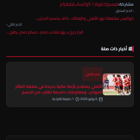
فيسبوك
تويتر / X
واتساب
تيليغرام
مشاركة:
‹ الخبر السابق
كواليس مشتعلة تهز الأهلي والزمالك.. كاف يحسم الجدل…
الخبر التالي ›
قرار جريء يهز منتخب مصر.. حسام حسن يطيح…
📰 أخبار ذات صلة
اخبار الأهلي
الأهلي يصطدم بأزمة مالية جديدة في صفقة الطائر
المهاجر.. ومفاوضات حاسمة تقترب من الحسم
6 يوليو 2026
1 دقيقة للقراءة